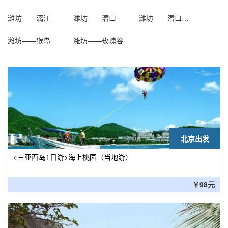
潍坊——漓江
潍坊——潜口
潍坊——潜口民宅
潍坊——猴岛
潍坊——玫瑰谷
北京出发
<三亚西岛1日游>海上桃园（当地游）
￥98元