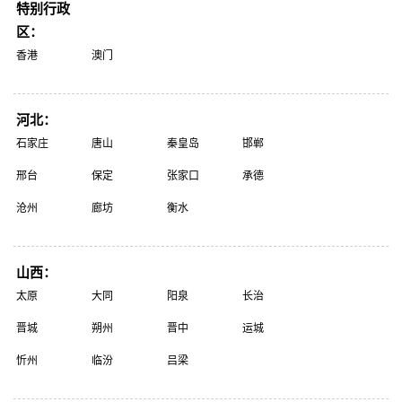
特别行政
区：
香港
澳门
河北：
石家庄
唐山
秦皇岛
邯郸
邢台
保定
张家口
承德
沧州
廊坊
衡水
山西：
太原
大同
阳泉
长治
晋城
朔州
晋中
运城
忻州
临汾
吕梁