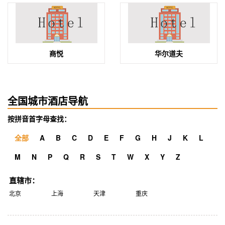
商悦
华尔道夫
全国城市酒店导航
按拼音首字母查找：
全部
A
B
C
D
E
F
G
H
J
K
L
M
N
P
Q
R
S
T
W
X
Y
Z
直辖市：
北京
上海
天津
重庆