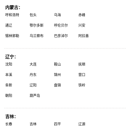
内蒙古：
呼和浩特
包头
乌海
赤峰
通辽
鄂尔多斯
呼伦贝尔
兴安
锡林郭勒
乌兰察布
巴彦淖尔
阿拉善
辽宁：
沈阳
大连
鞍山
抚顺
本溪
丹东
锦州
营口
阜新
辽阳
盘锦
铁岭
朝阳
葫芦岛
吉林：
长春
吉林
四平
辽源