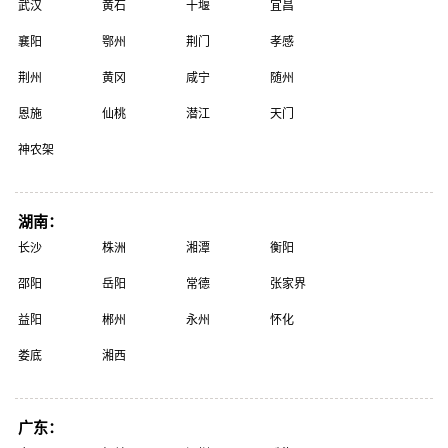
武汉
黄石
十堰
宜昌
襄阳
鄂州
荆门
孝感
荆州
黄冈
咸宁
随州
恩施
仙桃
潜江
天门
神农架
湖南：
长沙
株洲
湘潭
衡阳
邵阳
岳阳
常德
张家界
益阳
郴州
永州
怀化
娄底
湘西
广东：