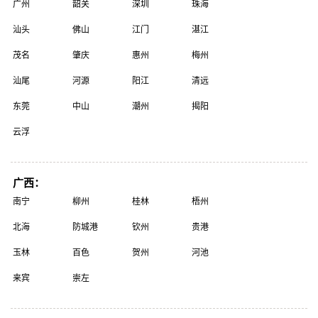
广州
韶关
深圳
珠海
汕头
佛山
江门
湛江
茂名
肇庆
惠州
梅州
汕尾
河源
阳江
清远
东莞
中山
潮州
揭阳
云浮
广西：
南宁
柳州
桂林
梧州
北海
防城港
钦州
贵港
玉林
百色
贺州
河池
来宾
崇左