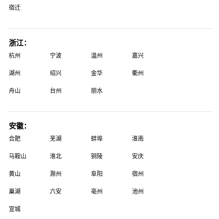
宿迁
浙江：
杭州
宁波
温州
嘉兴
湖州
绍兴
金华
衢州
舟山
台州
丽水
安徽：
合肥
芜湖
蚌埠
淮南
马鞍山
淮北
铜陵
安庆
黄山
滁州
阜阳
宿州
巢湖
六安
亳州
池州
宣城