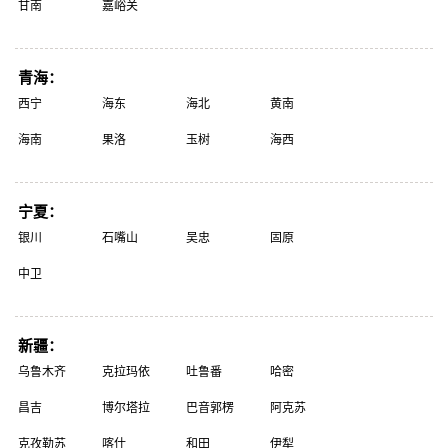
甘南
嘉峪关
青海：
西宁
海东
海北
黄南
海南
果洛
玉树
海西
宁夏：
银川
石嘴山
吴忠
固原
中卫
新疆：
乌鲁木齐
克拉玛依
吐鲁番
哈密
昌吉
博尔塔拉
巴音郭楞
阿克苏
克孜勒苏
喀什
和田
伊犁