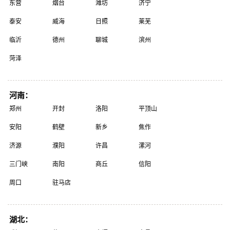
东营
烟台
潍坊
济宁
泰安
威海
日照
莱芜
临沂
德州
聊城
滨州
菏泽
河南：
郑州
开封
洛阳
平顶山
安阳
鹤壁
新乡
焦作
济源
濮阳
许昌
漯河
三门峡
南阳
商丘
信阳
周口
驻马店
湖北：