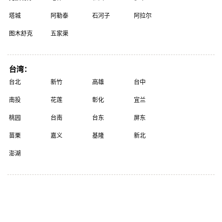
塔城
阿勒泰
石河子
阿拉尔
图木舒克
五家渠
台湾：
台北
新竹
高雄
台中
南投
花莲
彰化
宜兰
桃园
台南
台东
屏东
苗栗
嘉义
基隆
新北
澎湖