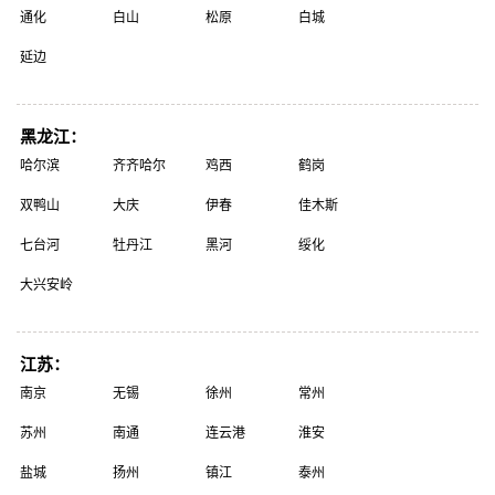
通化
白山
松原
白城
延边
黑龙江：
哈尔滨
齐齐哈尔
鸡西
鹤岗
双鸭山
大庆
伊春
佳木斯
七台河
牡丹江
黑河
绥化
大兴安岭
江苏：
南京
无锡
徐州
常州
苏州
南通
连云港
淮安
盐城
扬州
镇江
泰州