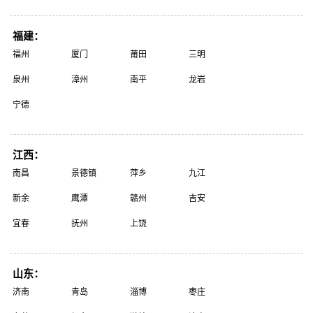
福建：
福州
厦门
莆田
三明
泉州
漳州
南平
龙岩
宁德
江西：
南昌
景德镇
萍乡
九江
新余
鹰潭
赣州
吉安
宜春
抚州
上饶
山东：
济南
青岛
淄博
枣庄