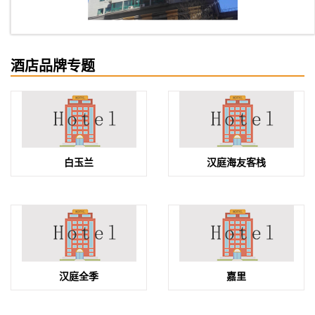
酒店品牌专题
白玉兰
汉庭海友客栈
汉庭全季
嘉里