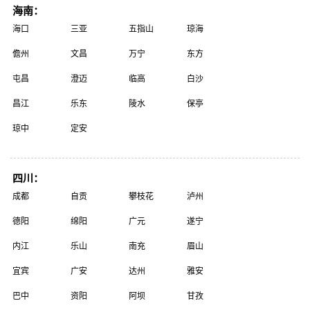
海南：
海口
三亚
五指山
琼海
儋州
文昌
万宁
东方
屯昌
澄迈
临高
白沙
昌江
乐东
陵水
保亭
琼中
定安
四川：
成都
自贡
攀枝花
泸州
德阳
绵阳
广元
遂宁
内江
乐山
南充
眉山
宜宾
广安
达州
雅安
巴中
资阳
阿坝
甘孜