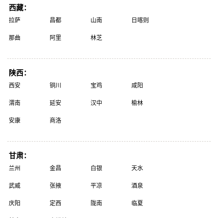
西藏：
拉萨
昌都
山南
日喀则
那曲
阿里
林芝
陕西：
西安
铜川
宝鸡
咸阳
渭南
延安
汉中
榆林
安康
商洛
甘肃：
兰州
金昌
白银
天水
武威
张掖
平凉
酒泉
庆阳
定西
陇南
临夏