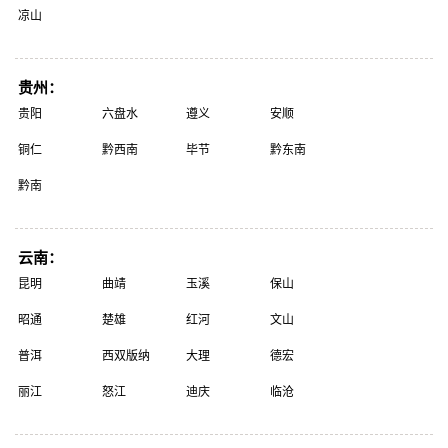
凉山
贵州：
贵阳
六盘水
遵义
安顺
铜仁
黔西南
毕节
黔东南
黔南
云南：
昆明
曲靖
玉溪
保山
昭通
楚雄
红河
文山
普洱
西双版纳
大理
德宏
丽江
怒江
迪庆
临沧