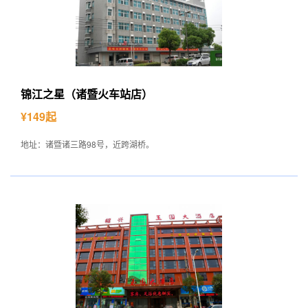
锦江之星（诸暨火车站店）
¥149起
地址：诸暨诸三路98号，近跨湖桥。