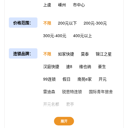
上虞
嵊州
市中心
价格范围：
不限
200元以下
200元-300元
300元-400元
400元以上
连锁品牌：
不限
如家快捷
莫泰
锦江之星
汉庭快捷
速8
维也纳
豪生
99连锁
假日
南苑e家
开元
雷迪森
锐思特连锁
国际青年旅舍
开元名都
君亭
展开