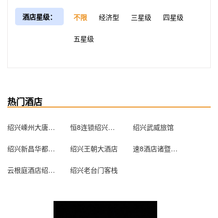
酒店星级：
不限
经济型
三星级
四星级
五星级
热门酒店
绍兴嵊州大唐度假村
恒8连锁绍兴奥林匹克中心店
绍兴武威旅馆
绍兴新昌华都大酒店
绍兴王朝大酒店
速8酒店诸暨美佳店
云根庭酒店绍兴客运中心店
绍兴老台门客栈