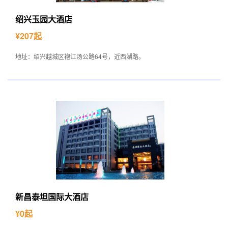
绍兴玉园大酒店
¥207起
地址：绍兴越城区袍江汤公路64号，近西湖路。
新昌泰坦国际大酒店
¥0起