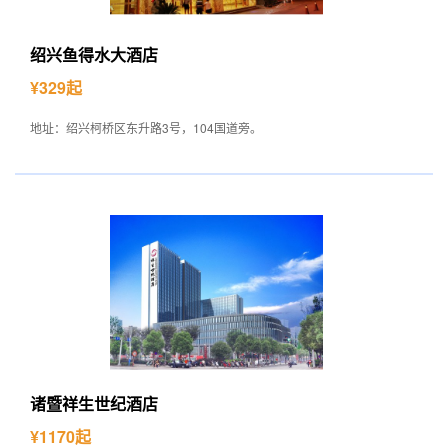
绍兴鱼得水大酒店
¥329起
地址：绍兴柯桥区东升路3号，104国道旁。
诸暨祥生世纪酒店
¥1170起