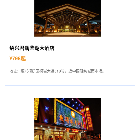
绍兴君澜鉴湖大酒店
¥798起
地址：绍兴柯桥区柯岩大道518号，近中国轻纺城南市场。