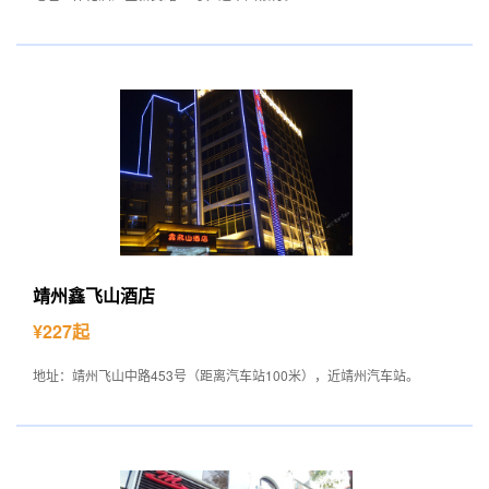
靖州鑫飞山酒店
¥227起
地址：靖州飞山中路453号（距离汽车站100米），近靖州汽车站。