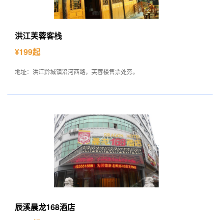
洪江芙蓉客栈
¥199起
地址：洪江黔城镇沿河西路，芙蓉楼售票处旁。
辰溪晨龙168酒店