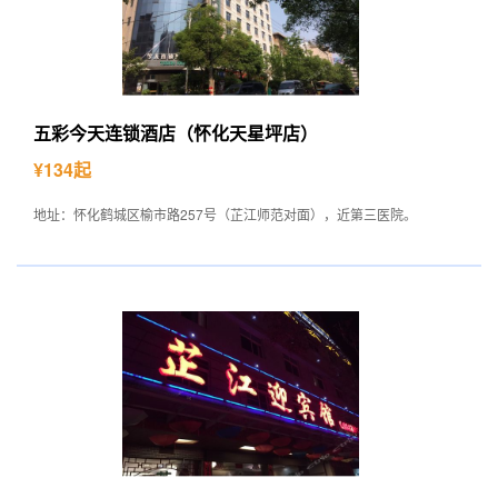
五彩今天连锁酒店（怀化天星坪店）
¥134起
地址：怀化鹤城区榆市路257号（芷江师范对面），近第三医院。