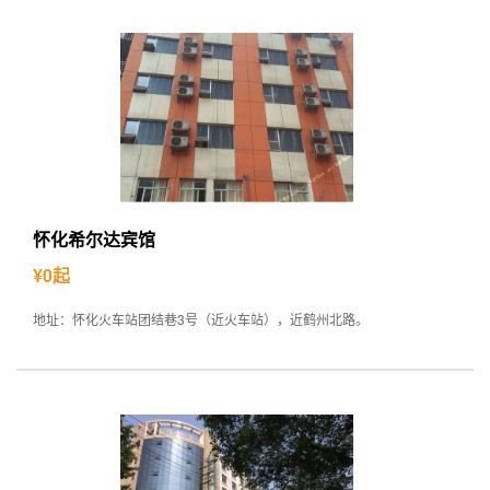
怀化希尔达宾馆
¥0起
地址：怀化火车站团结巷3号（近火车站），近鹤州北路。