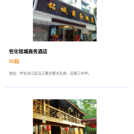
怌化铭城商务酒店
¥0起
地址：怀化洪江区沅江路交警大队旁，近第三中学。