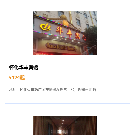
怀化华丰宾馆
¥124起
地址：怀化火车站广场左侧嫩溪垅巷一号，近鹤州北路。