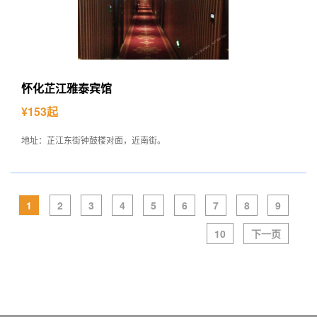
怀化芷江雅泰宾馆
¥153起
地址：芷江东街钟鼓楼对面，近南街。
1
2
3
4
5
6
7
8
9
10
下一页