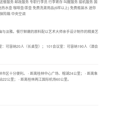
送餐服务 邮政服务 专职行李员 行李寄存 叫醒服务 接机服务 国
电热水壶 咖啡壶/茶壶 免费洗漱用品(6样以上) 免费瓶装水 迷你
内保险箱 中央空调
幽与淡雅。餐厅鲜嫩的原料配以艺术大师亲手设计制作的精美艺
：可容纳20人（长桌型）； 101会议室：可容纳190人（酒会
十分便利。 - 距离桂林中心广场、榕湖24公里； - 距离象
站22公里； - 距离桂林两江国际机场60公里。