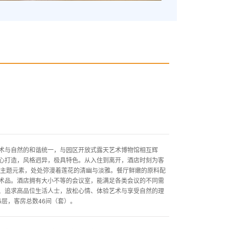
术与自然的和谐统一，与园区开放式露天艺术博物馆相互辉
心打造，风格迥异，极具特色。从入住到离开，酒店时刻为客
主题元素，处处弥漫着莲花的清幽与淡雅。餐厅鲜嫩的原料配
术品。酒店拥有大小不等的会议室，能满足各类会议的不同需
、追求高品位生活人士，放松心情、体验艺术与享受自然的理
5层，客房总数46间（套）。