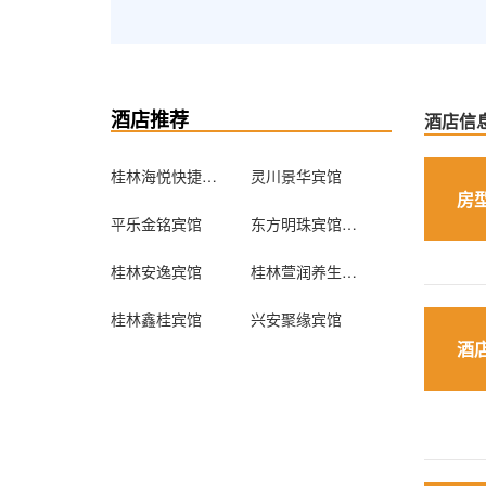
酒店推荐
酒店信
桂林海悦快捷酒店
灵川景华宾馆
房
平乐金铭宾馆
东方明珠宾馆（兴安南楼店）
桂林安逸宾馆
桂林萱润养生公寓
桂林鑫桂宾馆
兴安聚缘宾馆
酒