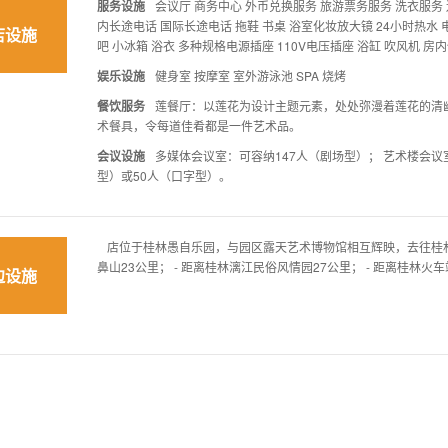
服务设施
会议厅 商务中心 外币兑换服务 旅游票务服务 洗衣服务 
内长途电话 国际长途电话 拖鞋 书桌 浴室化妆放大镜 24小时热水 
店设施
吧 小冰箱 浴衣 多种规格电源插座 110V电压插座 浴缸 吹风机 房
娱乐设施
健身室 按摩室 室外游泳池 SPA 烧烤
餐饮服务
莲餐厅：以莲花为设计主题元素，处处弥漫着莲花的清
术餐具，令每道佳肴都是一件艺术品。
会议设施
多媒体会议室：可容纳147人（剧场型）； 艺术楼会议室
型）或50人（口字型）。
店位于桂林愚自乐园，与园区露天艺术博物馆相互辉映，去往桂林市区
鼻山23公里； - 距离桂林漓江民俗风情园27公里； - 距离桂林火车
边设施