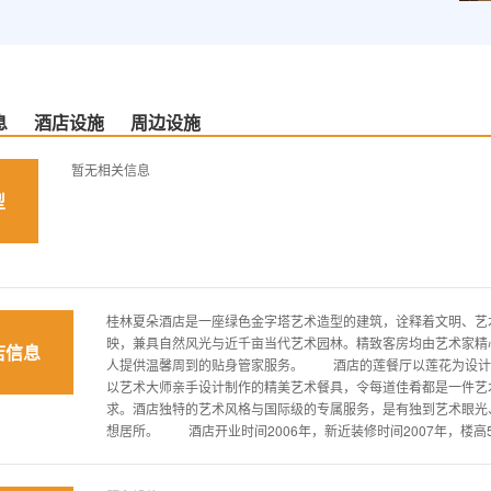
息
酒店设施
周边设施
暂无相关信息
型
桂林夏朵酒店是一座绿色金字塔艺术造型的建筑，诠释着文明、艺
映，兼具自然风光与近千亩当代艺术园林。精致客房均由艺术家精
店信息
人提供温馨周到的贴身管家服务。 酒店的莲餐厅以莲花为设计
以艺术大师亲手设计制作的精美艺术餐具，令每道佳肴都是一件艺
求。酒店独特的艺术风格与国际级的专属服务，是有独到艺术眼光
想居所。 酒店开业时间2006年，新近装修时间2007年，楼高