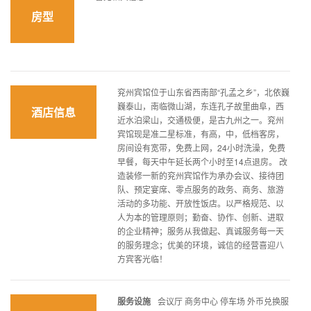
房型
兖州宾馆位于山东省西南部“孔孟之乡”，北依巍
巍泰山，南临微山湖，东连孔子故里曲阜，西
酒店信息
近水泊梁山，交通极便，是古九州之一。兖州
宾馆现是准二星标准，有高，中，低档客房，
房间设有宽带，免费上网，24小时洗澡，免费
早餐，每天中午延长两个小时至14点退房。 改
造装修一新的兖州宾馆作为承办会议、接待团
队、预定宴席、零点服务的政务、商务、旅游
活动的多功能、开放性饭店。以严格规范、以
人为本的管理原则；勤奋、协作、创新、进取
的企业精神；服务从我做起、真诚服务每一天
的服务理念；优美的环境，诚信的经营喜迎八
方宾客光临！
服务设施
会议厅 商务中心 停车场 外币兑换服