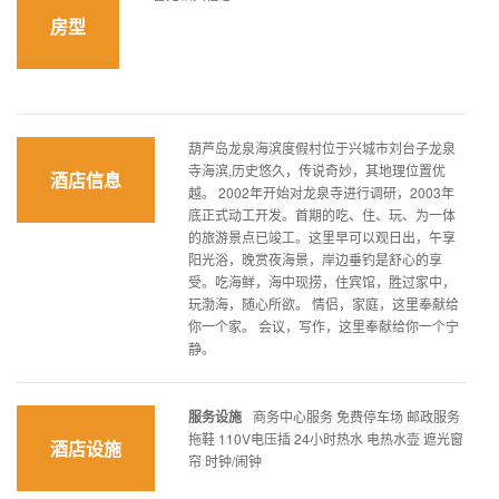
房型
葫芦岛龙泉海滨度假村位于兴城市刘台子龙泉
寺海滨,历史悠久，传说奇妙，其地理位置优
酒店信息
越。 2002年开始对龙泉寺进行调研，2003年
底正式动工开发。首期的吃、住、玩、为一体
的旅游景点已竣工。这里早可以观日出，午享
阳光浴，晚赏夜海景，岸边垂钓是舒心的享
受。吃海鲜，海中现捞，住宾馆，胜过家中，
玩渤海，随心所欲。 情侣，家庭，这里奉献给
你一个家。 会议，写作，这里奉献给你一个宁
静。
服务设施
商务中心服务 免费停车场 邮政服务
拖鞋 110V电压插 24小时热水 电热水壶 遮光窗
酒店设施
帘 时钟/闹钟