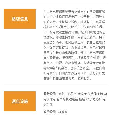
白山松电宾馆隶属于吉林省电力有限公司直属
的大型企业松江河发电厂，位于长白山西坡美
酒店信息
丽的人参之乡抚松县城内，地处长白山风景群
核心区：交通便利，距长白山仅40分钟车程。
白山松电宾馆主楼高17层，是长白山地区标志
性建筑，外观雄伟华丽，内部设施齐全，拥有
高级会务场所，服务质量上乘，长白山松电宾
馆下设旅游接待部，为下榻长白山松电宾馆的
宾客提供长白山旅游服务，长白山松电宾馆设
施设备齐全，服务周到，标准客房近50间，配
有空调、电视、冷热水设施。多功能大厅可接
待200余人的会议，音响设备齐全。 入住白山
松电宾馆，白山宾馆旅游部（名山旅行社）免
费提供长白山旅游咨询、协助服务。
服务设施
商务中心服务 会议厅 免费停车场 国
内长途电话 国际长途电话 拖鞋 24小时热水 电
酒店设施
热水壶
娱乐设施
棋牌室