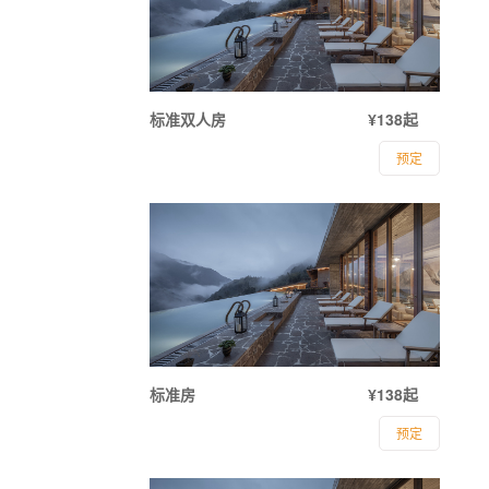
标准双人房
¥138起
预定
标准房
¥138起
预定