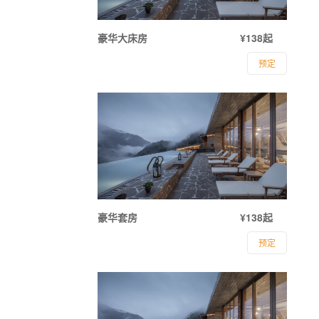
豪华大床房
¥138起
预定
豪华套房
¥138起
预定