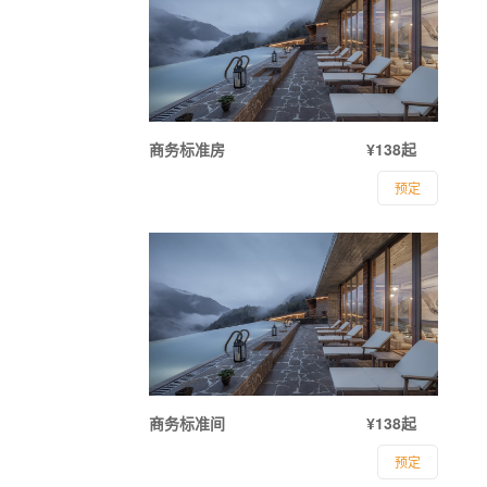
商务标准房
¥138起
预定
商务标准间
¥138起
预定