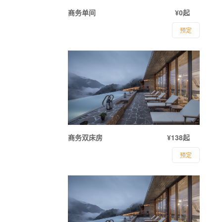
商务单间
¥0起
预定
商务双床房
¥138起
预定