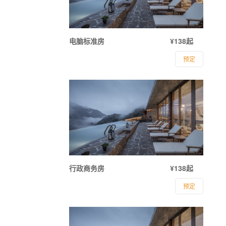
电脑标准房
¥138起
预定
行政商务房
¥138起
预定