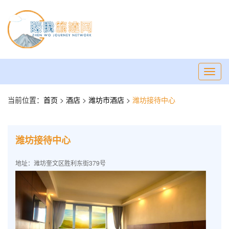
Toggl
navig
当前位置：
首页
>
酒店
>
潍坊市酒店
>
潍坊接待中心
潍坊接待中心
地址：潍坊奎文区胜利东街379号