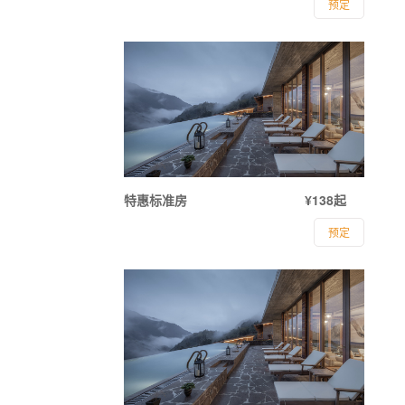
预定
特惠标准房
¥138起
预定