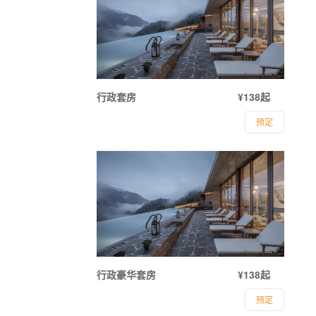
行政套房
¥138起
预定
行政豪华套房
¥138起
预定