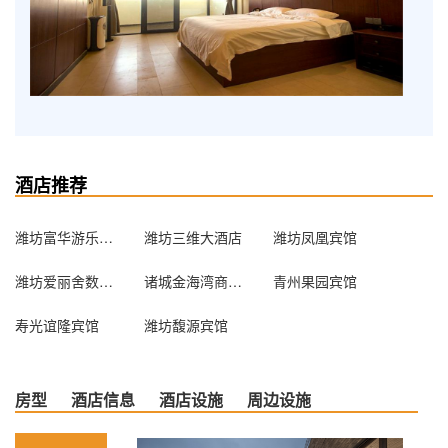
酒店推荐
潍坊富华游乐园水上皇宫酒店
潍坊三维大酒店
潍坊凤凰宾馆
潍坊爱丽舍数码酒店
诸城金海湾商务酒店
青州果园宾馆
寿光谊隆宾馆
潍坊馥源宾馆
房型
酒店信息
酒店设施
周边设施