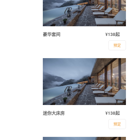
豪华套间
¥138起
预定
迷你大床房
¥138起
预定