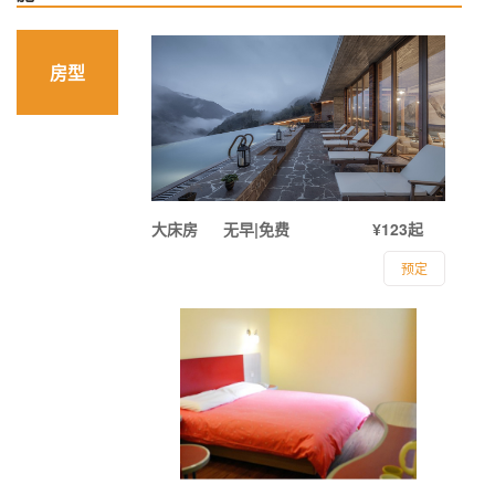
房型
大床房
无早|免费
¥123起
预定