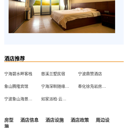
酒店推荐
宁海碧水畔客栈
慈溪兰墅民宿
宁波鼎赞酒店
象山腾隆宾馆
宁海深甽随缘宾馆
奉化徐凫岩房车度假露营地
宁波象山海景皇冠假日酒店
如家派柏·云（宁波杭州湾店）
房型
酒店信息
酒店设施
酒店政策
周边设
施