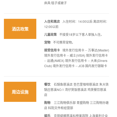
床具:毯子或被子
入住和离店
入住时间：14:00以后 离店时间：
12:00以前
酒店政策
儿童政策
不接受18岁以下客人单独入住。
宠物
不可携带宠物。
接受信用卡
境外发行信用卡 -- 万事达(Master)
境外发行信用卡 -- 威士(VISA) 境外发行信用卡
-- 运通(AMEX) 境外发行信用卡 -- 大来(Diners
Club) 境外发行信用卡 -- JCB 国内发行银联卡
餐饮
石锅鱼慈溪店 圣巴里咖啡慈溪店 朱大铁
锅庄慈溪NO.1 湾仔煲饭慈溪店 鸡煲餐饮慈溪
周边设施
店
购物
三江购物俱乐部 青盟购物 三江购物孙塘
店 科阳文件柜经营部
娱乐
克丽缇娜慈溪标榜美容院 上海美利企业