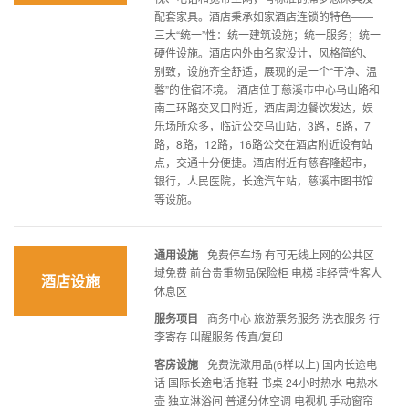
配套家具。酒店秉承如家酒店连锁的特色——
三大“统一”性：统一建筑设施；统一服务；统一
硬件设施。酒店内外由名家设计，风格简约、
别致，设施齐全舒适，展现的是一个“干净、温
馨”的住宿环境。 酒店位于慈溪市中心乌山路和
南二环路交叉口附近，酒店周边餐饮发达，娱
乐场所众多，临近公交乌山站，3路，5路，7
路，8路，12路，16路公交在酒店附近设有站
点，交通十分便捷。酒店附近有慈客隆超市，
银行，人民医院，长途汽车站，慈溪市图书馆
等设施。
通用设施
免费停车场 有可无线上网的公共区
域免费 前台贵重物品保险柜 电梯 非经营性客人
酒店设施
休息区
服务项目
商务中心 旅游票务服务 洗衣服务 行
李寄存 叫醒服务 传真/复印
客房设施
免费洗漱用品(6样以上) 国内长途电
话 国际长途电话 拖鞋 书桌 24小时热水 电热水
壶 独立淋浴间 普通分体空调 电视机 手动窗帘