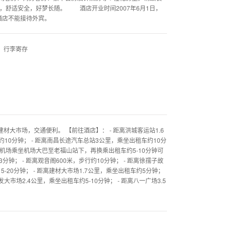
，舒适安全，好梦长随。 酒店开业时间2007年6月1日，
酒店不能接待外宾。
、行李寄存
大市场，交通便利。 【前往酒店】： - 距离洪城客运站1.6
10分钟； - 距离南昌长途汽车总站3公里，乘坐出租车约10分
由机场乘坐机场大巴至老福山站下，再换乘出租车约5-10分钟可
钟； - 距离观音阁600米，步行约10分钟； - 距离徐孺子故
15-20分钟； - 距离建材大市场1.7公里，乘坐出租车约5分钟；
发大市场2.4公里，乘坐出租车约5-10分钟； - 距离八一广场3.5