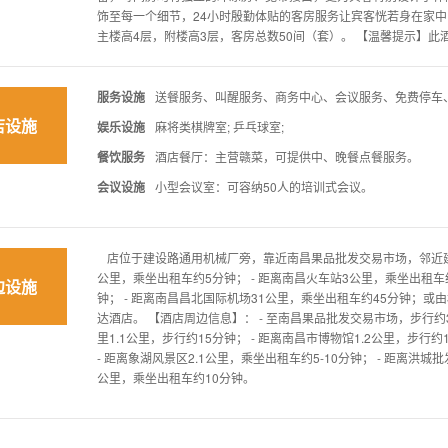
饰至每一个细节，24小时殷勤体贴的客房服务让宾客恍若身在家中
主楼高4层，附楼高3层，客房总数50间（套）。 【温馨提示】此
服务设施
送餐服务、叫醒服务、商务中心、会议服务、免费停车
店设施
娱乐设施
麻将类棋牌室; 乒乓球室;
餐饮服务
酒店餐厅：主营赣菜，可提供中、晚餐点餐服务。
会议设施
小型会议室：可容纳50人的培训式会议。
店位于建设路通用机械厂旁，靠近南昌果品批发交易市场，邻近建材
公里，乘坐出租车约5分钟； - 距离南昌火车站3公里，乘坐出租车约
边设施
钟； - 距离南昌昌北国际机场31公里，乘坐出租车约45分钟；或
达酒店。 【酒店周边信息】： - 至南昌果品批发交易市场，步行约3分
里1.1公里，步行约15分钟； - 距离南昌市博物馆1.2公里，步行约
- 距离象湖风景区2.1公里，乘坐出租车约5-10分钟； - 距离洪城批
公里，乘坐出租车约10分钟。