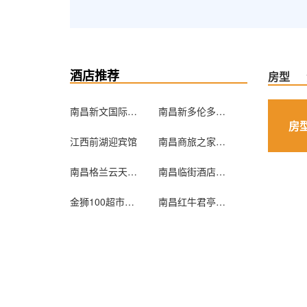
酒店推荐
房型
南昌新文国际大酒店
南昌新多伦多宾馆
房
江西前湖迎宾馆
南昌商旅之家旅馆
南昌格兰云天国际酒店
南昌临街酒店公寓
金狮100超市化连锁宾馆南昌江西店
南昌红牛君亭酒店