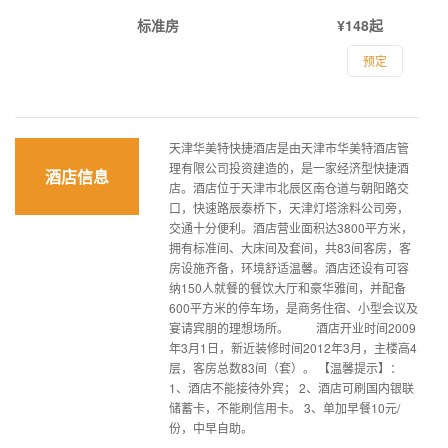
标准房
¥148起
预定
天津华美特快捷酒店是由天津市华美特酒店管
理有限公司投资建造的，是一家经济型快捷酒
酒店信息
店。酒店位于天津市北辰区南仓道与朝阳路交
口，快速路辰泰桥下，天津灯塔涂料公司旁，
交通十分便利。酒店营业面积达3800平方米，
拥有标准间、大床间及套间，共83间客房，客
房设施齐备，环境舒适温馨。酒店还设有可容
纳150人就餐的餐饮大厅和豪华雅间，并配备
600平方米的停车场，是商务住宿、小型会议及
宴请宾朋的理想场所。 酒店开业时间2009
年3月1日，新近装修时间2012年3月，主楼高4
层，客房总数83间（套）。 【温馨提示】：
1、酒店不能接待外宾； 2、酒店可刷国内银联
储蓄卡，不能刷信用卡。 3、单加早餐10元/
份，中早自助。