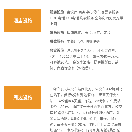
服务设施
会议厅 商务中心 停车场 票务服务
DDD电话 IDD电话 洗衣服务 全部房间免费宽带
酒店设施
上网
娱乐设施
棋牌麻将、卡拉OK厅、足疗
餐饮服务
中餐厅 客房送餐服务
会议设施
酒店拥有2个大小一样的会议室，
401、402会议室位于4楼，面积为40平方米，
可容纳20人。 会议室酒店可提供投影仪、话
筒、音箱等设备（均收费）。
店位于天津火车站西北方，公交车802路到马
庄站下，步行5分钟到达酒店。 距离天津火车
周边设施
站：14公里/8.4英里，车程：25分钟，车费参
考价：32元。 酒店位于天津西站西北方，公交
车10路到马庄站下，步行5分钟到达酒店。 距
离天津西站：8.5公里/5.1英里，车程：15分
钟，车费参考价：20元。酒店位于天津滨海机
场西北方，机场代码：TSN 机场专线5路到光