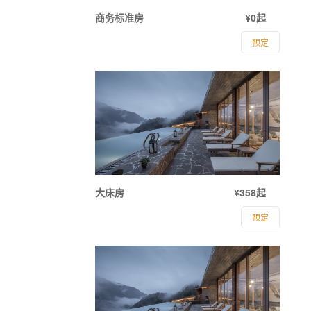
商务标准房
¥0起
预定
大床房
¥358起
预定