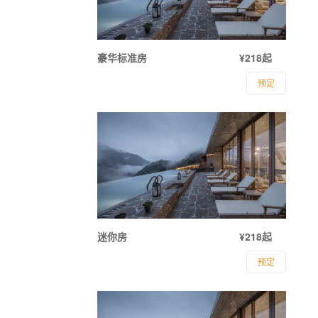
豪华标准房
¥218起
预定
迷你房
¥218起
预定