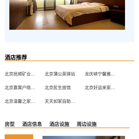
酒店推荐
北京抚顺矿业集团北京办事处
北京蒲公英驿站
龙庆峡宁馨雅居农家院
北京嘉寓户晓酒店式公寓（原家喻户晓酒店式公寓）
北京民生旅馆
北京好运来家庭旅馆
北京温馨之家旅馆
天天如家自助服务式公寓（北京苏州街店）
房型
酒店信息
酒店设施
周边设施