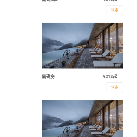
预定
麓礁房
¥218起
预定