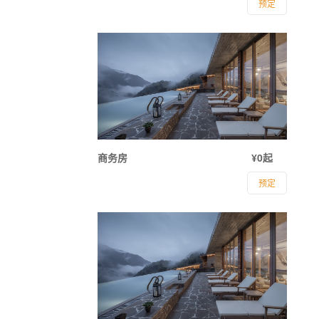
预定
商务房
¥0起
预定