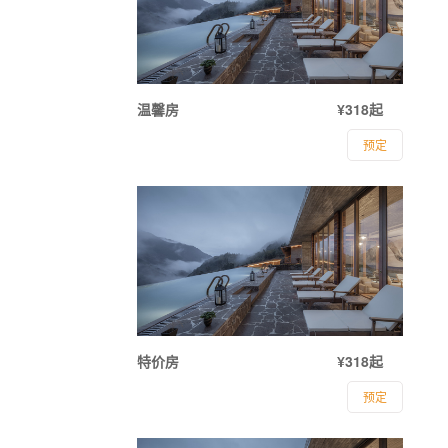
温馨房
¥318起
预定
特价房
¥318起
预定