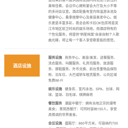
美味佳肴，会议中心拥有宴会大厅及大小不等
的多间会议室。酒店配备有室内恒温游泳池及
健康中心，桑拿按摩中心及美容美发中心。娱
乐更是丰富多彩，夜总会和卡拉OK包房将是吴
江市地区前卫时尚的娱乐场地，而酒店特有的
个性化服务，将提供“明星档案”自录自制个人歌
曲光碟，将让每一个客人享受歌星般的感觉。
服务设施
商务中心、美容/美发、送餐服务、
洗衣服务、叫醒服务、礼宾司服务、旅游服
酒店设施
务、擦鞋服务、外币兑换、前台贵重物品保险
柜、泊车位、大巴或轿车租赁服务、公共区域
免费Wi-Fi
娱乐设施
健身房、室内泳池、SPA、台球、网
球、篮球、羽毛球、棋牌麻将
餐饮服务
潮庭中餐厅：拥有当地正宗的潮粤
美食； 景苑西餐厅：可同时容纳150人，享受
具情调的世界美食。
会议设施
盛殿厅：860平方米，可容纳约700