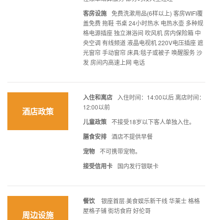
客房设施
免费洗漱用品(6样以上) 客房WIFI覆
盖免费 拖鞋 书桌 24小时热水 电热水壶 多种规
格电源插座 独立淋浴间 吹风机 房内保险箱 中
央空调 有线频道 液晶电视机 220V电压插座 遮
光窗帘 手动窗帘 床具:毯子或被子 唤醒服务 沙
发 房间内高速上网 电话
入住和离店
入住时间：14:00以后 离店时间：
12:00以前
酒店政策
儿童政策
不接受18岁以下客人单独入住。
膳食安排
酒店不提供早餐
宠物
不可携带宠物。
接受信用卡
国内发行银联卡
餐饮
银座首层·美食娱乐新干线 华莱士 格格
屋格子铺 街坊食府 好伦哥
周边设施