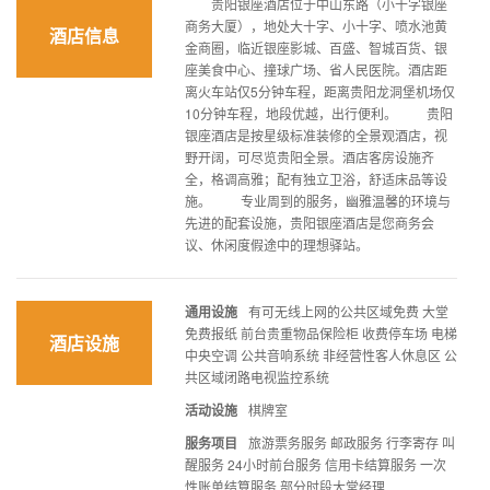
贵阳银座酒店位于中山东路（小十字银座
商务大厦），地处大十字、小十字、喷水池黄
酒店信息
金商圈，临近银座影城、百盛、智城百货、银
座美食中心、撞球广场、省人民医院。酒店距
离火车站仅5分钟车程，距离贵阳龙洞堡机场仅
10分钟车程，地段优越，出行便利。 贵阳
银座酒店是按星级标准装修的全景观酒店，视
野开阔，可尽览贵阳全景。酒店客房设施齐
全，格调高雅；配有独立卫浴，舒适床品等设
施。 专业周到的服务，幽雅温馨的环境与
先进的配套设施，贵阳银座酒店是您商务会
议、休闲度假途中的理想驿站。
通用设施
有可无线上网的公共区域免费 大堂
免费报纸 前台贵重物品保险柜 收费停车场 电梯
酒店设施
中央空调 公共音响系统 非经营性客人休息区 公
共区域闭路电视监控系统
活动设施
棋牌室
服务项目
旅游票务服务 邮政服务 行李寄存 叫
醒服务 24小时前台服务 信用卡结算服务 一次
性账单结算服务 部分时段大堂经理