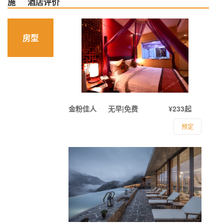
施
酒店评价
房型
金粉佳人
无早|免费
¥233起
预定