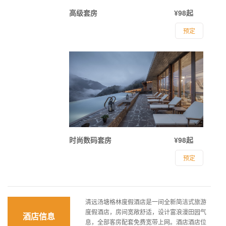
高级套房
¥98起
预定
时尚数码套房
¥98起
预定
清远汤塘格林度假酒店是一间全新简洁式旅游
度假酒店，房间宽敞舒适，设计富浪漫田园气
酒店信息
息，全部客房配套免费宽带上网。酒店酒店位