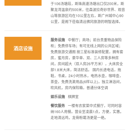
于106汤塘段，距珠高速汤塘出口仅200米，距
聚龙湾温泉约500米，往森波拉奇妙世界、观音
山等旅游区均在10公里左右，距广州城中心90
公里，是阁下莅临清远佛冈旅游的明智选择。
服务设施
中餐厅；商场；前台贵重物品保险
柜；免费停车场；有可无线上网的公共区域；
酒店设施
免费旅游交通图 按三星标准装修配置，拥有套
房，蜜月房，豪华单、双、三人房等多种房
间，房间超大（双人房26平方米），大床房全
部1.8米大床，简洁舒适。 国内长途电话，拖
鞋，书桌，24小时热水，电热水壶，咖啡壶，
茶壶，免费洗漱用品(6样以上)，独立淋浴间，
吹风机，房内保险箱，普通分体空调
娱乐设施
棋牌室
餐饮服务
一楼有农家菜中式餐厅，可同时容
纳160人用餐。营业至凌晨1点，方便，实惠。
走地清远鸡，龙骨粉葛汤更是一绝。