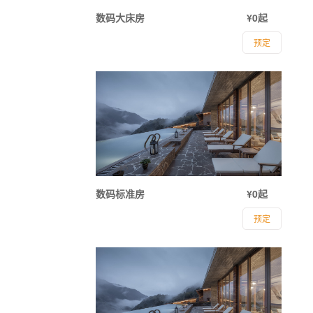
数码大床房
¥0起
预定
数码标准房
¥0起
预定