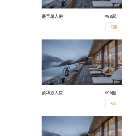
豪华单人房
¥98起
预定
豪华双人房
¥98起
预定