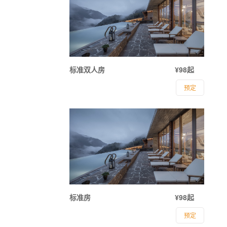
标准双人房
¥98起
预定
标准房
¥98起
预定