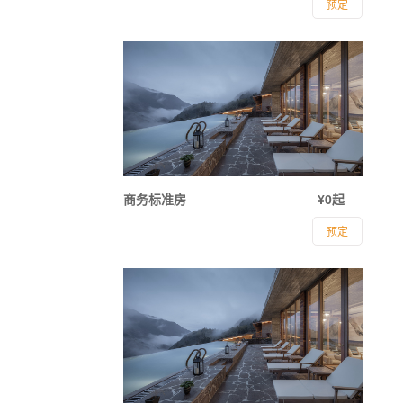
预定
商务标准房
¥0起
预定