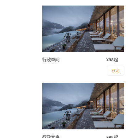
行政单间
¥98起
预定
行政套房
¥98起