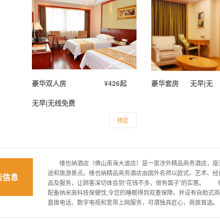
豪华双人房
¥426起
豪华套房
无早|无
无早|无线免费
预定
维也纳酒店（佛山南海大道店）是一家涉外精品商务酒店，座落
迹和旅游景点。维也纳精品商务酒店由国外名师以欧式、艺术、经
店信息
品及服务，让顾客深切体会到“花钱不多，很有面子”的实惠。 
配备纳米高科技保健忱,令您的睡眠得到双重保障。并设有自助式商
直拨电话、数字电视和宽带上网服务，可谓独具匠心，商旅首选。