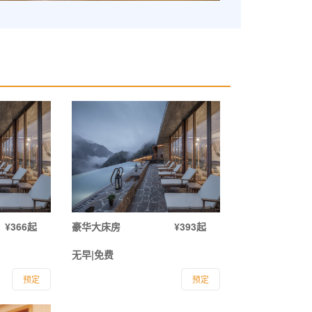
¥366起
豪华大床房
¥393起
无早|免费
预定
预定