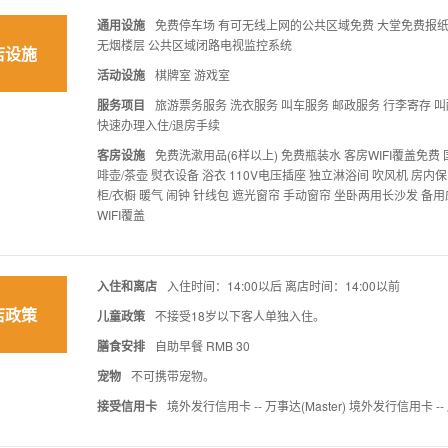
通用设施
免费停车场 有可无线上网的公共区域免费 大堂免费报纸 
无烟楼层 公共区域闭路电视监控系统
店设施
活动设施
棋牌室 游戏室
服务项目
旅游票务服务 洗衣服务 叫车服务 邮政服务 行李寄存 叫
快速办理入住/退房手续
客房设施
免费洗漱用品(6样以上) 免费瓶装水 客房WIFI覆盖免费
啡壶/茶壶 熨衣设备 浴衣 110V电压插座 独立淋浴间 吹风机 房内
柜/衣橱 暖气 闹钟 针线包 遮光窗帘 手动窗帘 坐卧两用长沙发 备用
WIFI覆盖
入住和离店
入住时间：14:00以后 离店时间：14:00以前
店政策
儿童政策
不接受18岁以下客人单独入住。
膳食安排
自助早餐 RMB 30
宠物
不可携带宠物。
接受信用卡
境外发行信用卡 -- 万事达(Master) 境外发行信用卡 -- 