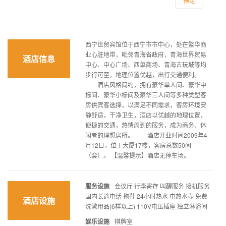
预定
西宁世贸宾馆位于西宁市市中心，处在繁华商
业心脏地带，毗邻青海省政府，青海世界贸易
酒店信息
中心、中心广场、西单商场、青海古玩城等均
步行可至，地理位置优越，出行交通便利。
酒店风格简约，拥有豪华单人间、豪华中
标间、豪华小标间及豪华三人间等多种类型客
房供宾客选择，以满足不同需求，客房环境安
静舒适，干净卫生，酒店以优越的地理位置，
便捷的交通，热情周到的服务，成为商务、休
闲者的理想居所。 酒店开业时间2009年4
月12日，位于大厦17楼，客房总数50间
（套）。 【温馨提示】酒店无停车场。
服务设施
会议厅 行李寄存 叫醒服务 接机服务
国内长途电话 拖鞋 24小时热水 电热水壶 免费
酒店设施
洗漱用品(6样以上) 110V电压插座 独立淋浴间
娱乐设施
棋牌室