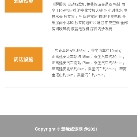
酒店设施
叫醒服务 自动取款机 免费旅游交通图 拖鞋 雨
伞 110V电压插 浴室化妆放大镜 24小时热水 电
热水壶 独立写字台 遮光窗帘 有线/卫星电视 全
部房间小冰箱 独立的浴缸和淋浴 中央空调 全部
房间吹风机 液晶电视机 房间内沙发椅
店距离延安机场5km，乘坐汽车约10min；
距离延安火车站约18km，乘坐汽车约30min；
周边设施
距离延安汽车南站17km，乘坐汽车约25min；
距离延安北站约3km，乘坐汽车约5min； 距离
宝塔山约5km，乘坐汽车约7min。
Copyright © 臻我旅途网 @2021