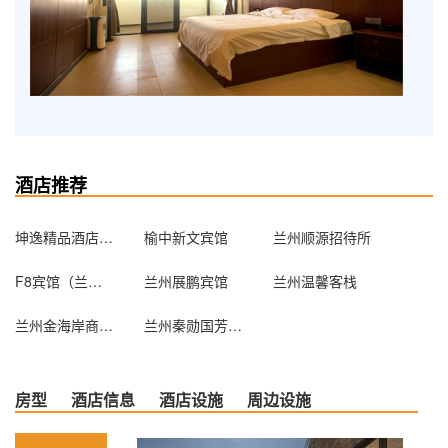
酒店推荐
坤逸精品酒店（兰州桃海店）
榆中新文宾馆
兰州顺源招待所
F8宾馆（兰州望和丽景店）
兰州展鹏宾馆
兰州温馨客栈
兰州金海岸商务酒店
兰州秦勋国芳大酒店
房型
酒店信息
酒店设施
周边设施