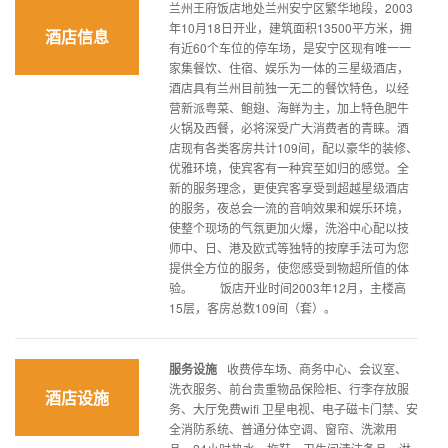
兰州王府饭店地处兰州安宁区繁华地段，2003
年10月18日开业，建筑面积13500平方米，拥
酒店信息
有近60个车位的停车场，是安宁区现有唯一一
家集餐饮、住宿、娱乐为一体的三星级酒店，
酒店具有兰州目前独一无二的餐饮特色，以经
营新派粤菜、鲍翅、海鲜为主，加上特色肥牛
火锅及西餐，必将深受广大消费者的青睐。酒
店现有各类客房共计109间，配以豪华的装修、
优雅环境，使宾客有一种宾至如归的感觉。全
新的服务理念，更使宾客享受到超越星级酒店
的服务，夜总会一流的音响效果和娱乐环境，
使整个现场的气氛更加火爆，洗浴中心配以技
师中、日、港及欧式等独特的按摩手法可为您
提供全方位的服务，使您感受到物超所值的体
验。 饭店开业时间2003年12月，主楼高
15层，客房总数109间（套）。
服务设施
收费停车场、商务中心、会议室、
洗衣服务、前台贵重物品保险柜、行李存放服
酒店设施
务、大厅免费wifi 卫星电视、电子磁卡门禁、安
全消防系统、普通分体空调、窗帘、洗漱用