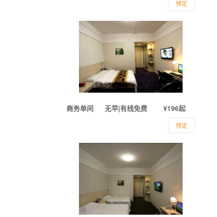
预定
商务单间
无早|有线免费
¥196起
预定