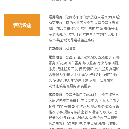
通用设施
免费停车场 免费旅游交通图(可赠送)
有可无线上网的公共区域免费 大堂免费报纸 中
酒店设施
餐厅 前台贵重物品保险柜 电梯 空调 普通分体
空调 吸烟区 暖气 非经营性客人休息区 无烟楼
层 公共区域闭路电视监控系统
活动设施
棋牌室
服务项目
会议厅 旅游票务服务 洗衣服务 送餐
服务 鲜花店 叫车服务 邮政服务 行李寄存 叫醒
服务 接机服务 干洗 传真/复印 熨衣服务 办理私
人登记入住/退房手续 婚宴服务 24小时前台服
务 快速办理入住/退房手续 信用卡结算服务 一
次性账单结算服务 商务服务
客房设施
免费洗漱用品(6样以上) 免费瓶装水
客房WIFI覆盖免费 国内长途电话 国际长途电话
拖鞋 雨伞 书桌 24小时热水 电热水壶 熨衣设备
浴衣 多种规格电源插座 独立淋浴间 吹风机 普
通分体空调 非24小时热水 有线频道 卫星频道
液晶电视机 3D电视 电脑 电风扇 洗衣机 衣柜/