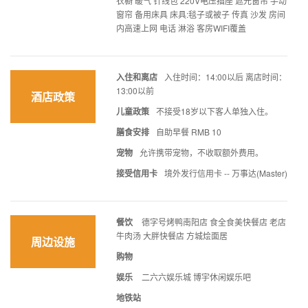
衣橱 暖气 针线包 220V电压插座 遮光窗帘 手动
窗帘 备用床具 床具:毯子或被子 传真 沙发 房间
内高速上网 电话 淋浴 客房WIFI覆盖
入住和离店
入住时间：14:00以后 离店时间：
13:00以前
酒店政策
儿童政策
不接受18岁以下客人单独入住。
膳食安排
自助早餐 RMB 10
宠物
允许携带宠物，不收取额外费用。
接受信用卡
境外发行信用卡 -- 万事达(Master)
餐饮
德字号烤鸭南阳店 食全食美快餐店 老店
牛肉汤 大胖快餐店 方城烩面居
周边设施
购物
娱乐
二六六娱乐城 博宇休闲娱乐吧
地铁站