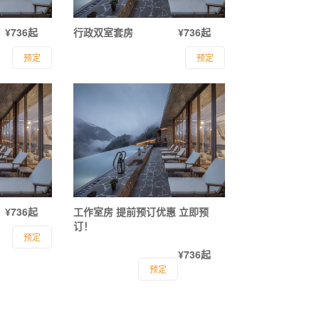
¥736起
行政双室套房
¥736起
预定
预定
¥736起
工作室房 提前预订优惠 立即预
订！
预定
¥736起
预定