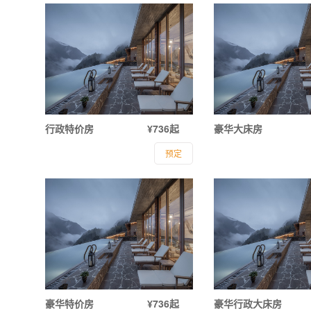
行政特价房
¥736起
豪华大床房
预定
豪华特价房
¥736起
豪华行政大床房