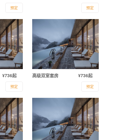
预定
预定
¥736起
高级双室套房
¥736起
预定
预定