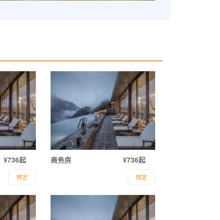
¥736起
商务房
¥736起
预定
预定