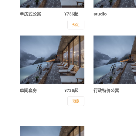
单房式公寓
¥736起
studio
预定
单间套房
¥736起
行政特价公寓
预定