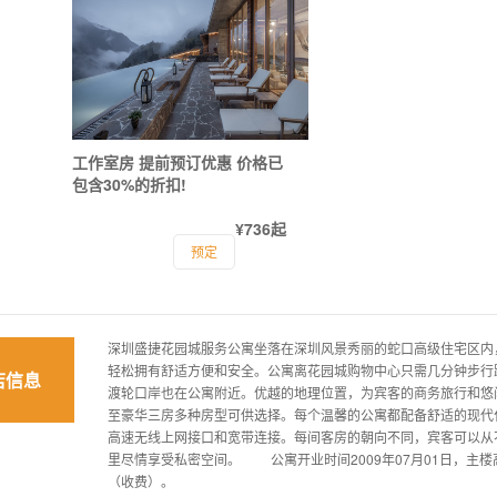
工作室房 提前预订优惠 价格已
包含30%的折扣!
¥736起
预定
深圳盛捷花园城服务公寓坐落在深圳风景秀丽的蛇口高级住宅区内
轻松拥有舒适方便和安全。公寓离花园城购物中心只需几分钟步行
店信息
渡轮口岸也在公寓附近。优越的地理位置，为宾客的商务旅行和悠
至豪华三房多种房型可供选择。每个温馨的公寓都配备舒适的现代
高速无线上网接口和宽带连接。每间客房的朝向不同，宾客可以从
里尽情享受私密空间。 公寓开业时间2009年07月01日，主楼
（收费）。