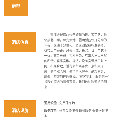
房型
珠海金域酒店位于繁华的拱北莲花路，毗
邻拱北口岸，距九洲港、圆明新园仅几分钟的
酒店信息
车程，交通十分便利。酒店四星级标准装修，
各楼层中庭设计风格一流，集欧、日、中式于
一体，高贵典雅，古朴幽静，尽享人与大自然
的和谐。客房宽敞、舒适，设有宽带接口并上
网，布局合理，设有豪华商务房、豪华大床
房、豪华双人房、豪华单人房等，是您商务、
度假、旅游的理想选择。“宾客至上，服务第一”
是我们酒店的服务宗旨，我们热忱欢迎您的到
来！
通用设施
免费停车场
酒店设施
服务项目
外币兑换服务 送餐服务 全天送餐服
务