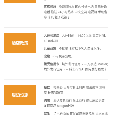
客房设施
免费瓶装水 国内长途电话 国际长途
电话 拖鞋 24小时热水 中央空调 电视机 手动窗
帘 床具:毯子或被子
入住和离店
入住时间：14:00以后 离店时间：
12:00以前
酒店政策
儿童政策
不接受18岁以下客人单独入住。
宠物
不可携带宠物。
接受信用卡
境外发行信用卡 -- 万事达(Master)
境外发行信用卡 -- 威士(VISA) 国内发行银联卡
餐饮
夜来香 大阪屋日本料理 粤海璇宫 三得
屋 长廊咖啡茶
周边设施
购物
君达皮具商行 名士商行 俊仕高级男装
友谊商场 Morgan时装
娱乐
诗巴路酒廊 首足密道保健按摩 皇家桌球