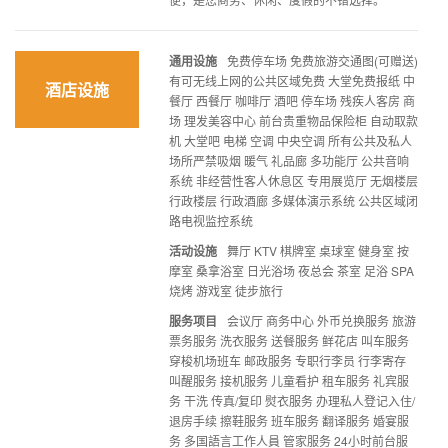
通用设施
免费停车场 免费旅游交通图(可赠送)
有可无线上网的公共区域免费 大堂免费报纸 中
酒店设施
餐厅 西餐厅 咖啡厅 酒吧 停车场 残疾人客房 商
场 理发美容中心 前台贵重物品保险柜 自动取款
机 大堂吧 电梯 空调 中央空调 所有公共及私人
场所严禁吸烟 暖气 礼品廊 多功能厅 公共音响
系统 非经营性客人休息区 专用展览厅 无烟楼层
行政楼层 行政酒廊 多媒体演示系统 公共区域闭
路电视监控系统
活动设施
舞厅 KTV 棋牌室 桌球室 健身室 按
摩室 桑拿浴室 日光浴场 夜总会 茶室 足浴 SPA
烧烤 游戏室 徒步旅行
服务项目
会议厅 商务中心 外币兑换服务 旅游
票务服务 洗衣服务 送餐服务 鲜花店 叫车服务
穿梭机场班车 邮政服务 专职行李员 行李寄存
叫醒服务 接机服务 儿童看护 租车服务 礼宾服
务 干洗 传真/复印 熨衣服务 办理私人登记入住/
退房手续 擦鞋服务 班车服务 翻译服务 婚宴服
务 多国語言工作人員 管家服务 24小时前台服