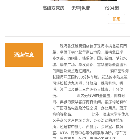
高级双床房
无早|免费
¥234起
预定
珠海香江维克酒店位于珠海市拱北迎宾南
路，坐落于拱北繁华商业地段，距拱北口岸一
酒店信息
步之遥，酒吧街、情侣路、圆明新园、梦幻水
城、摩尔广场、华发商都、富华里等最富盛名
的商圈及景点近在咫尺。 酒店至珠海
长隆海洋王国约30分钟车程，发达的水陆交通
可轻松抵达九洲港、轻轨站、珠海机场、香
港、澳门以及珠江三角洲各大城市，十分便
捷。 酒店无线WiFi全覆盖，拥有时
尚、典雅的豪华客房两百余间，客房均配有50
寸平面液晶电视及冷暖空调，办公用具，蓝牙
音响等物品。 此外，酒店大堂吧休息
区是商务客户休闲会友、办公洽谈的理想场
所；还建有中餐厅、西餐厅、会议室、棋牌
室、KTV、商务中心等休闲娱乐场所，停车方
便，是您商务、休闲、度假的不错选择。