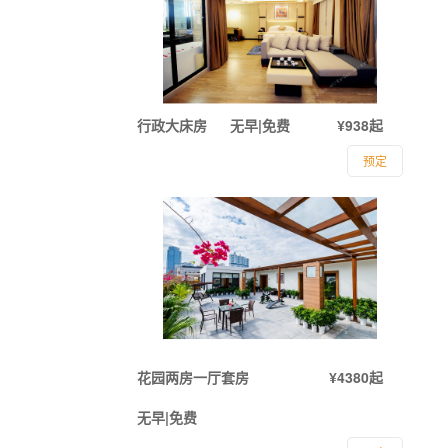
行政大床房
无早|免费
¥938起
预定
花园两房一厅套房
¥4380起
无早|免费