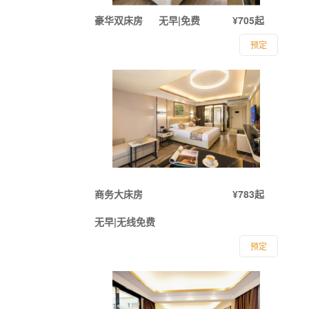
豪华双床房
无早|免费
¥705起
预定
商务大床房
¥783起
无早|无线免费
预定