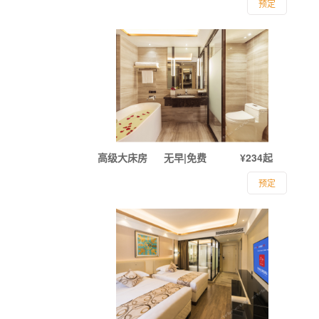
预定
高级大床房
无早|免费
¥234起
预定