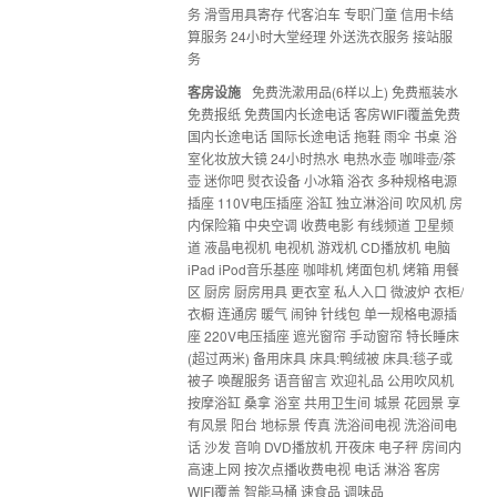
务 滑雪用具寄存 代客泊车 专职门童 信用卡结
算服务 24小时大堂经理 外送洗衣服务 接站服
务
客房设施
免费洗漱用品(6样以上) 免费瓶装水
免费报纸 免费国内长途电话 客房WIFI覆盖免费
国内长途电话 国际长途电话 拖鞋 雨伞 书桌 浴
室化妆放大镜 24小时热水 电热水壶 咖啡壶/茶
壶 迷你吧 熨衣设备 小冰箱 浴衣 多种规格电源
插座 110V电压插座 浴缸 独立淋浴间 吹风机 房
内保险箱 中央空调 收费电影 有线频道 卫星频
道 液晶电视机 电视机 游戏机 CD播放机 电脑
iPad iPod音乐基座 咖啡机 烤面包机 烤箱 用餐
区 厨房 厨房用具 更衣室 私人入口 微波炉 衣柜/
衣橱 连通房 暖气 闹钟 针线包 单一规格电源插
座 220V电压插座 遮光窗帘 手动窗帘 特长睡床
(超过两米) 备用床具 床具:鸭绒被 床具:毯子或
被子 唤醒服务 语音留言 欢迎礼品 公用吹风机
按摩浴缸 桑拿 浴室 共用卫生间 城景 花园景 享
有风景 阳台 地标景 传真 洗浴间电视 洗浴间电
话 沙发 音响 DVD播放机 开夜床 电子秤 房间内
高速上网 按次点播收费电视 电话 淋浴 客房
WIFI覆盖 智能马桶 速食品 调味品