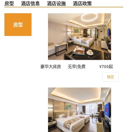
房型
酒店信息
酒店设施
酒店政策
房型
豪华大床房
无早|免费
¥705起
预定