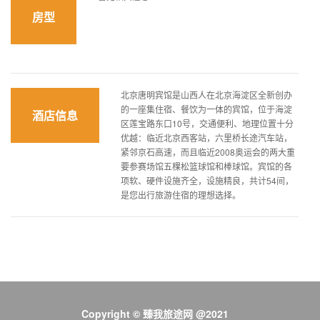
房型
北京唐明宾馆是山西人在北京海淀区全新创办
的一座集住宿、餐饮为一体的宾馆，位于海淀
酒店信息
区莲宝路东口10号，交通便利、地理位置十分
优越：临近北京西客站，六里桥长途汽车站，
紧邻京石高速，而且临近2008奥运会的两大重
要参赛场馆五棵松篮球馆和棒球馆。宾馆的各
项软、硬件设施齐全，设施精良，共计54间，
是您出行旅游住宿的理想选择。
Copyright © 臻我旅途网 @2021