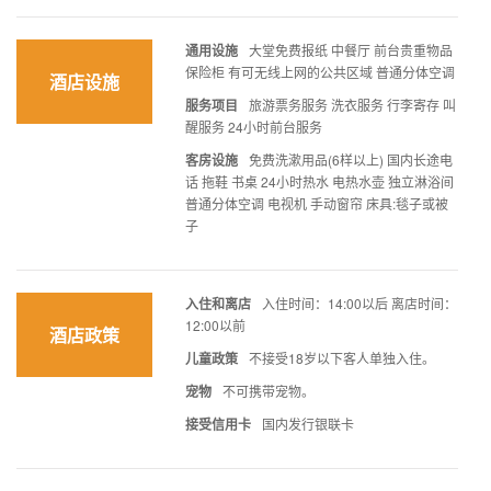
通用设施
大堂免费报纸 中餐厅 前台贵重物品
保险柜 有可无线上网的公共区域 普通分体空调
酒店设施
服务项目
旅游票务服务 洗衣服务 行李寄存 叫
醒服务 24小时前台服务
客房设施
免费洗漱用品(6样以上) 国内长途电
话 拖鞋 书桌 24小时热水 电热水壶 独立淋浴间
普通分体空调 电视机 手动窗帘 床具:毯子或被
子
入住和离店
入住时间：14:00以后 离店时间：
12:00以前
酒店政策
儿童政策
不接受18岁以下客人单独入住。
宠物
不可携带宠物。
接受信用卡
国内发行银联卡