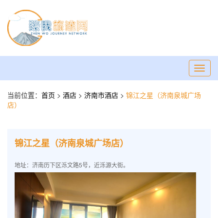
Toggl
navig
当前位置：
首页
>
酒店
>
济南市酒店
>
锦江之星（济南泉城广场
店）
锦江之星（济南泉城广场店）
地址：济南历下区泺文路5号，近泺源大街。