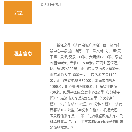
暂无相关信息
房型
锦江之星（济南泉城广场店）位于济南市
最中心—泉城广场南80米，泺文路5号，距“天
酒店信息
下第一泉”趵突泉500米、大明湖1200米、泉城
公园800米、千佛山1500米。距商业区恒隆广
场、泉城路300米，距山东大学南校区800米、
山东师范大学1000米 、山东艺术学院1100
米，距山东省电视台800米、济南市电视台
1000米，距齐鲁医院600米、山东省中医院
400米，距舜耕国际会展中心2公里（5分钟车
程）；距济南火车总站3.5公里（10分钟车
程）、汽车总站4.5公里（15分钟车程）、济南
西客站16.5公里（40分钟车程）、机场大巴--
玉泉森信乘车点300米，门店隔壁即是火车、飞
机票预售票点。100兆宽带和WIFI全覆盖随时满
足商务需求。?