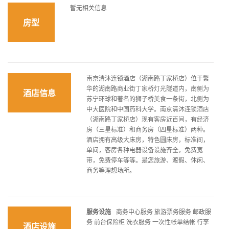
暂无相关信息
房型
南京清沐连锁酒店（湖南路丁家桥店）位于繁
华的湖南路商业街丁家桥灯光隧道内，南侧为
酒店信息
苏宁环球和著名的狮子桥美食一条街，北侧为
中大医院和中国药科大学。南京清沐连锁酒店
（湖南路丁家桥店）现有客房近百间，有经济
房（三星标准）和商务房（四星标准）两种。
酒店拥有高级大床房，特色圆床房，标准间，
单间，客房各种电器设备设施齐全，免费宽
带，免费停车等等。是您旅游、渡假、休闲、
商务等理想场所。
服务设施
商务中心服务 旅游票务服务 邮政服
务 前台保险柜 洗衣服务 一次性帐单结帐 行李
酒店设施