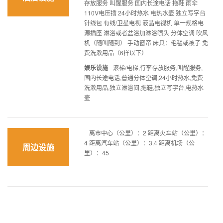
存放服务 叫醒服务 国内长途电话 拖鞋 雨伞
110V电压插 24小时热水 电热水壶 独立写字台
针线包 有线/卫星电视 液晶电视机 单一规格电
源插座 淋浴或者盆浴加淋浴喷头 分体空调 吹风
机（随叫随到） 手动窗帘 床具：毛毯或被子 免
费洗漱用品（6样以下）
娱乐设施
滚梯/电梯,行李存放服务,叫醒服务,
国内长途电话,普通分体空调,24小时热水,免费
洗漱用品,独立淋浴间,拖鞋,独立写字台,电热水
壶
离市中心（公里）：2 距离火车站（公里）：
4 距离汽车站（公里）：3.4 距离机场（公
周边设施
里）：45