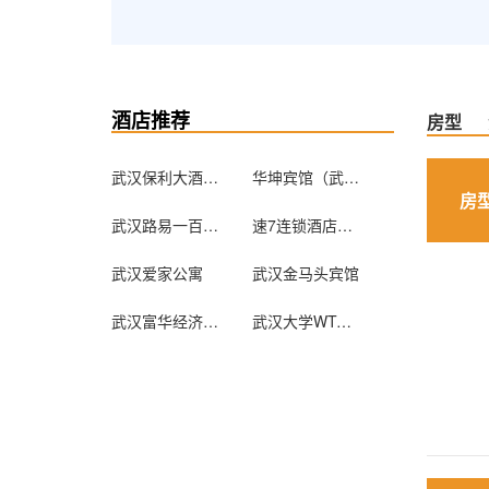
酒店推荐
房型
武汉保利大酒店（原白玫瑰大酒店）
华坤宾馆（武汉竹叶山店）
房
武汉路易一百城市旅店
速7连锁酒店（钟家村归元寺店）（原汉阳火车站店）
武汉爱家公寓
武汉金马头宾馆
武汉富华经济宾馆
武汉大学WTO学院专家接待中心