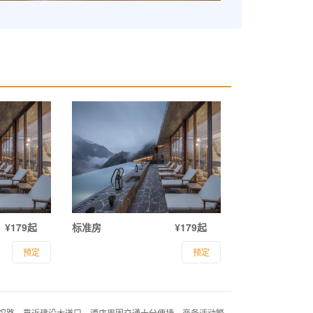
¥179起
标准房
¥179起
预定
预定
馆路，靠近建设大道口，酒店周围交通十分便捷，商务活动繁