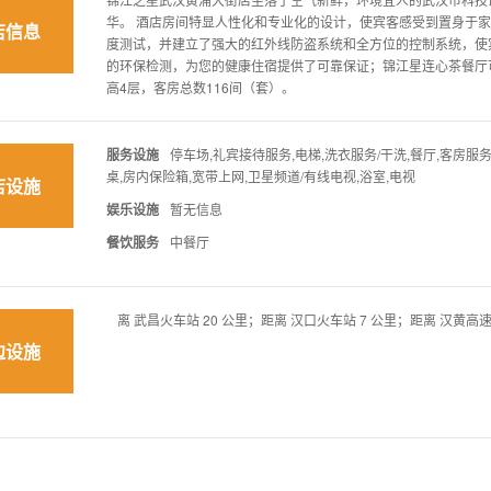
华。 酒店房间特显人性化和专业化的设计，使宾客感受到置身于
店信息
度测试，并建立了强大的红外线防盗系统和全方位的控制系统，使
的环保检测，为您的健康住宿提供了可靠保证；锦江星连心茶餐厅可
高4层，客房总数116间（套）。
服务设施
停车场,礼宾接待服务,电梯,洗衣服务/干洗,餐厅,客房服务
桌,房内保险箱,宽带上网,卫星频道/有线电视,浴室,电视
店设施
娱乐设施
暂无信息
餐饮服务
中餐厅
离 武昌火车站 20 公里；距离 汉口火车站 7 公里；距离 汉黄高速
边设施