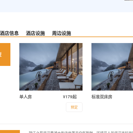
酒店信息
酒店设施
周边设施
型
单人房
¥179起
标准双床房
预定
锦江之星武汉黄浦大街店坐落于空气新鲜，环境宜人的武汉市科技