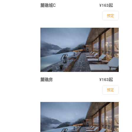
麓礁城C
¥163起
预定
麓礁房
¥163起
预定