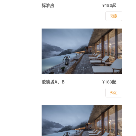
标准房
¥183起
预定
歌德城A、B
¥183起
预定