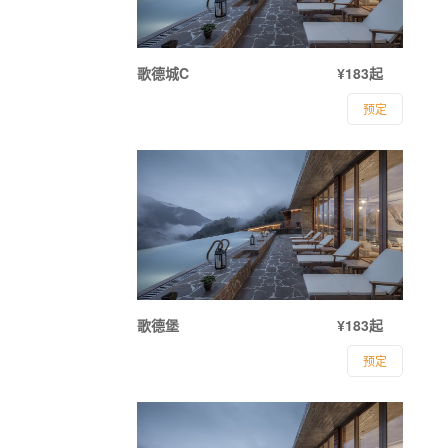
歌德城C
¥183起
预定
歌德堡
¥183起
预定