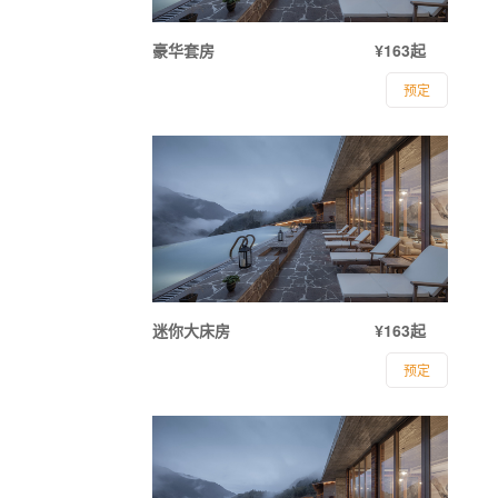
豪华套房
¥163起
预定
迷你大床房
¥163起
预定