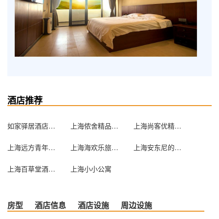
酒店推荐
如家驿居酒店（上海虹桥北新泾地铁站天山路店）
上海侬舍精品揽星阁
上海尚客优精选酒店
上海远方青年旅社
上海海欢乐旅途民宿
上海安东尼的梦公寓
上海百草堂酒店公寓
上海小小公寓
房型
酒店信息
酒店设施
周边设施