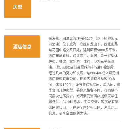
房型
威海紫元洲酒店管理有限公司（以下简称紫元
洲酒店）位于威海市高区卧龙山下，西北山路
酒店信息
与花园中路交叉口处，建筑面积5000多平米，
酒店布局新颖，设计前卫，温馨，是一家集体
住宿，餐饮，娱乐为一体的，涉外三星级酒
店。 紫元洲酒店前身是威海市“四同活鱼锅”，
经过几年的努力和发展，与2004年成立紫元洲
酒店管理有限公司，现酒店拥有各类客房48
间，床位140个，设有普通标准间，单人间，豪
华套间几种房型，装修风格各不同，可满足不
同层次住宿要求。威海紫元洲酒店提供豪华住
宿条件，24小时热水，中央空调，客房配有宽
带网线接口，可在房间内轻松上网，浏览网上
信息，尽享自由便利之快。