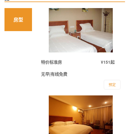
房型
特价标准房
¥151起
无早|有线免费
预定