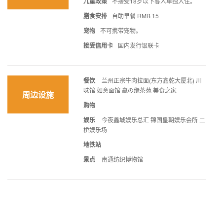
儿童政策
不接受18岁以下客人单独入住。
膳食安排
自助早餐 RMB 15
宠物
不可携带宠物。
接受信用卡
国内发行银联卡
餐饮
兰州正宗牛肉拉面(东方鑫乾大厦北) 川
味馆 如意面馆 赢の缘茶苑 美食之家
周边设施
购物
娱乐
今夜鑫城娱乐总汇 锦国皇朝娱乐会所 二
桥娱乐场
地铁站
景点
南通纺织博物馆