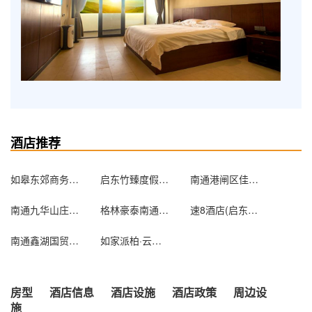
酒店推荐
如皋东郊商务宾馆
启东竹臻度假公寓
南通港闸区佳家168商务酒店
南通九华山庄花园酒店
格林豪泰南通家纺城汽车站快捷酒店
速8酒店(启东汽车总站店)
南通鑫湖国贸精装公寓
如家派柏·云酒店（南通南大街八仙城店）
房型
酒店信息
酒店设施
酒店政策
周边设
施