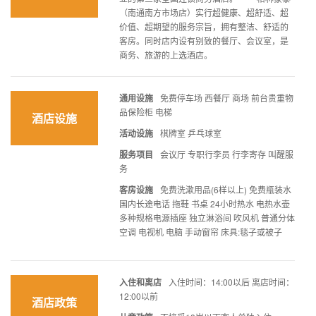
（南通南方市场店）实行超健康、超舒适、超
价值、超期望的服务宗旨，拥有整洁、舒适的
客房。同时店内设有别致的餐厅、会议室，是
商务、旅游的上选酒店。
通用设施
免费停车场 西餐厅 商场 前台贵重物
品保险柜 电梯
酒店设施
活动设施
棋牌室 乒乓球室
服务项目
会议厅 专职行李员 行李寄存 叫醒服
务
客房设施
免费洗漱用品(6样以上) 免费瓶装水
国内长途电话 拖鞋 书桌 24小时热水 电热水壶
多种规格电源插座 独立淋浴间 吹风机 普通分体
空调 电视机 电脑 手动窗帘 床具:毯子或被子
入住和离店
入住时间：14:00以后 离店时间：
12:00以前
酒店政策