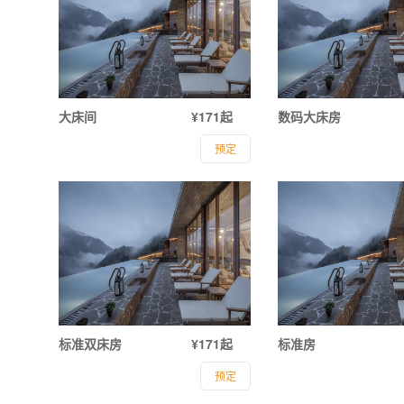
大床间
¥171起
数码大床房
预定
标准双床房
¥171起
标准房
预定