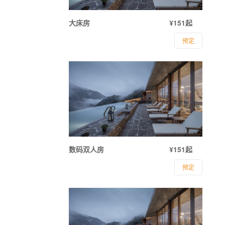
大床房
¥151起
预定
数码双人房
¥151起
预定