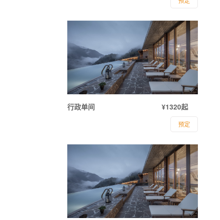
预定
行政单间
¥1320起
预定