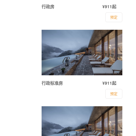
行政房
¥911起
预定
行政标准房
¥911起
预定