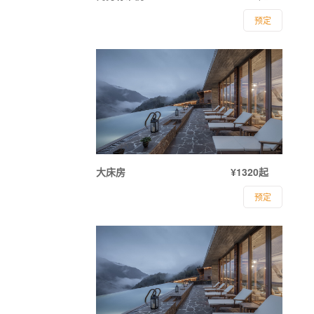
预定
大床房
¥1320起
预定