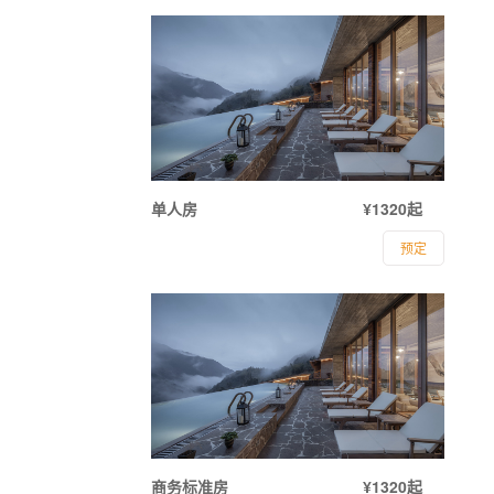
单人房
¥1320起
预定
商务标准房
¥1320起