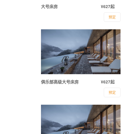
大号床房
¥627起
预定
俱乐部高级大号床房
¥627起
预定