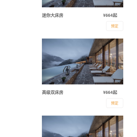
迷你大床房
¥664起
预定
高级双床房
¥664起
预定