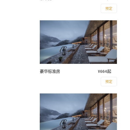
预定
豪华标准房
¥664起
预定