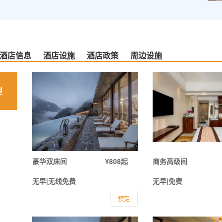
酒店信息
酒店设施
酒店政策
周边设施
型
豪华双床间
¥808起
商务高级间
无早|无线免费
无早|免费
预定