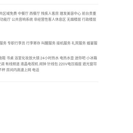
共区域免费 中餐厅 西餐厅 残疾人客房 理发美容中心 前台贵重
多功能厅 公共音响系统 非经营性客人休息区 无烟楼层 行政楼层
服务 专职行李员 行李寄存 叫醒服务 接机服务 礼宾服务 婚宴服
 拖鞋 书桌 浴室化妆放大镜 24小时热水 电热水壶 迷你吧 小冰箱
调 有线频道 液晶电视机 闹钟 针线包 220V电压插座 遮光窗帘
子秤 房间内高速上网 电话