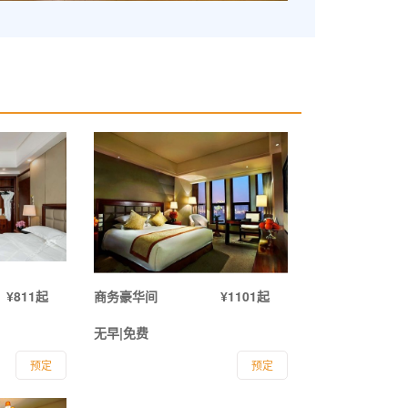
¥811起
商务豪华间
¥1101起
无早|免费
预定
预定