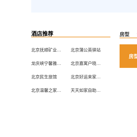
酒店推荐
房型
北京抚顺矿业集团北京办事处
北京蒲公英驿站
房
龙庆峡宁馨雅居农家院
北京嘉寓户晓酒店式公寓（原家喻户晓酒店式公寓）
北京民生旅馆
北京好运来家庭旅馆
北京温馨之家旅馆
天天如家自助服务式公寓（北京苏州街店）