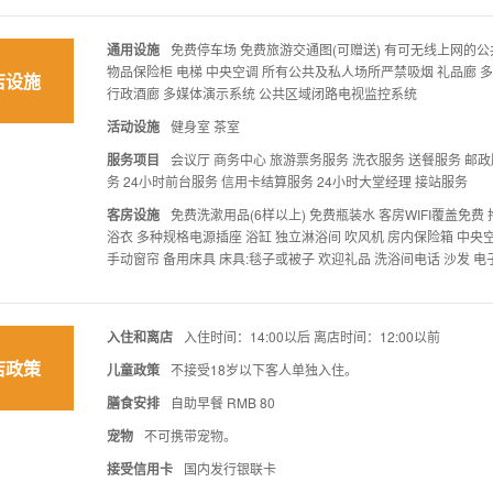
通用设施
免费停车场 免费旅游交通图(可赠送) 有可无线上网的公
物品保险柜 电梯 中央空调 所有公共及私人场所严禁吸烟 礼品廊 
店设施
行政酒廊 多媒体演示系统 公共区域闭路电视监控系统
活动设施
健身室 茶室
服务项目
会议厅 商务中心 旅游票务服务 洗衣服务 送餐服务 邮政
务 24小时前台服务 信用卡结算服务 24小时大堂经理 接站服务
客房设施
免费洗漱用品(6样以上) 免费瓶装水 客房WIFI覆盖免费
浴衣 多种规格电源插座 浴缸 独立淋浴间 吹风机 房内保险箱 中央空
手动窗帘 备用床具 床具:毯子或被子 欢迎礼品 洗浴间电话 沙发 电
入住和离店
入住时间：14:00以后 离店时间：12:00以前
店政策
儿童政策
不接受18岁以下客人单独入住。
膳食安排
自助早餐 RMB 80
宠物
不可携带宠物。
接受信用卡
国内发行银联卡