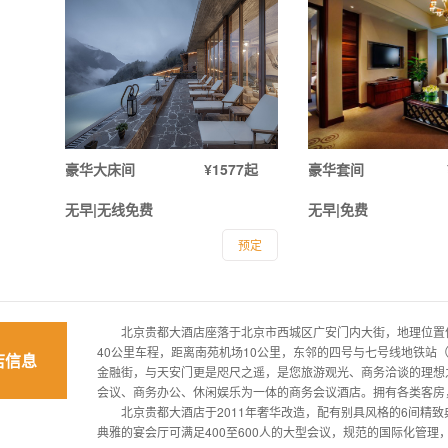
豪华大床间
¥1577起
豪华套间
无早|无线免费
无早|免费
预定
北京贵都大酒店座落于北京市西城区广安门内大街，地理位置优越
40公里车程，距离南苑机场10公里，东邻的四号与七号线地铁站
店信息
金融街，与天安门更是咫尺之遥，是您旅游观光、商务洽谈的理想
会议、商务办公、休闲娱乐为一体的商务会议酒店。拥有各类客房
北京贵都大酒店于2011年奢华改造，配有别具风格的6间精致典
典雅的宴会厅可满足400至600人的大型会议，规范的国际化管