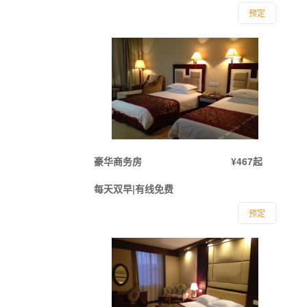
预定
豪华商务房
¥467起
每天双早|有线免费
预定