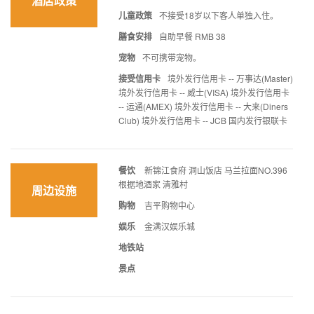
酒店政策
儿童政策
不接受18岁以下客人单独入住。
膳食安排
自助早餐 RMB 38
宠物
不可携带宠物。
接受信用卡
境外发行信用卡 -- 万事达(Master)
境外发行信用卡 -- 威士(VISA) 境外发行信用卡
-- 运通(AMEX) 境外发行信用卡 -- 大来(Diners
Club) 境外发行信用卡 -- JCB 国内发行银联卡
餐饮
新锦江食府 洞山饭店 马兰拉面NO.396
根据地酒家 清雅村
周边设施
购物
吉平购物中心
娱乐
金满汉娱乐城
地铁站
景点