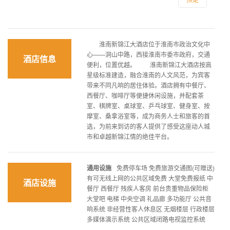
淮南新锦江大酒店位于淮南市政治文化中
心——洞山中路，西接淮南市委市政府，交通
酒店信息
便利，位置优越。 淮南新锦江大酒店按高
星级标准建造，融合淮南的人文风范，为宾客
带来不同凡响的居住体验。酒店拥有中餐厅、
西餐厅、咖啡厅等便捷休闲设施，并配套茶
室、棋牌室、桌球室、乒乓球室、健身室、按
摩室、桑拿浴室等，成为商务人士和旅客的首
选，为前来到访的客人提供了感受这座动人城
市和卓越新锦江情的绝佳平台。
通用设施
免费停车场 免费旅游交通图(可赠送)
有可无线上网的公共区域免费 大堂免费报纸 中
酒店设施
餐厅 西餐厅 残疾人客房 前台贵重物品保险柜
大堂吧 电梯 中央空调 礼品廊 多功能厅 公共音
响系统 非经营性客人休息区 无烟楼层 行政楼层
多媒体演示系统 公共区域闭路电视监控系统