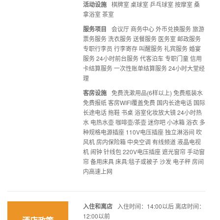
活动设施
棋牌室 桌球室 乒乓球室 按摩室 桑
拿浴室 茶室
服务项目
会议厅 商务中心 外币兑换服务 旅游
票务服务 洗衣服务 送餐服务 医务室 邮政服务
专职行李员 行李寄存 叫醒服务 礼宾服务 婚宴
服务 24小时前台服务 代客泊车 专职门童 信用
卡结算服务 一次性账单结算服务 24小时大堂经
理
客房设施
免费洗漱用品(6样以上) 免费瓶装水
免费报纸 客房WIFI覆盖免费 国内长途电话 国际
长途电话 拖鞋 书桌 浴室化妆放大镜 24小时热
水 电热水壶 咖啡壶/茶壶 迷你吧 小冰箱 浴衣 多
种规格电源插座 110V电压插座 独立淋浴间 吹
风机 房内保险箱 中央空调 有线频道 液晶电视
机 闹钟 针线包 220V电压插座 遮光窗帘 手动窗
帘 备用床具 床具:毯子或被子 沙发 电子秤 房间
内高速上网
入住和离店
入住时间：14:00以后 离店时间：
12:00以前