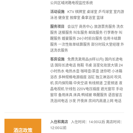
公共区域闭路电视监控系统
活动设施
KTV 棋牌室 桌球室 乒乓球室 室内游
泳池 健身室 按摩室 桑拿浴室 篮球
服务项目
会议厅 商务中心 旅游票务服务 洗衣
服务 送餐服务 叫车服务 邮政服务 行李寄存 叫
醒服务 婚宴服务 24小时前台服务 信用卡结算
服务 一次性账单结算服务 部分时段大堂经理 外
送洗衣服务
客房设施
免费洗漱用品(6样以内) 国内长途电
话 国际长途电话 拖鞋 书桌 浴室化妆放大镜 24
小时热水 电热水壶 咖啡壶/茶壶 迷你吧 小冰箱
浴衣 多种规格电源插座 浴缸 独立淋浴间 吹风
机 房内保险箱 中央空调 有线频道 卫星频道 液
晶电视机 针线包 220V电压插座 遮光窗帘 手动
窗帘 备用床具 床具:鸭绒被 唤醒服务 语音留言
洗浴间电话 沙发 开夜床 房间内高速上网 电话
入住和离店
入住时间：14:00以后 离店时间：
12:00以前
酒店政策