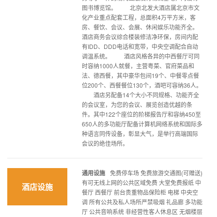
图书博览馆。 北京北发大酒店属北京市文
化产业重点配套工程，总面积4万平方米，客
房、餐饮、会议、会展、休闲娱乐功能齐全。
酒店商务会议综合楼装修洁净环保，房间内配
有IDD、DDD电话和宽带，中央空调配合自动
调温系统。 酒店风格各异的中西餐厅可同
时容纳1000人就餐，主营粤菜、官府菜品和
法、德西餐，其中豪华包间19个、中餐零点餐
位200个、西餐餐位130个，酒吧可容纳36人。
酒店另配备14个大小不同规格、功能齐全
的会议室，为您的会议、展览创造优越的条
件。其中122个座位的阶梯报告厅和容纳450至
650人的多功能厅配备计算机网络系统和国际多
种语言同传设备，彰显大气，是举行高端国际
会议的绝佳场所。
通用设施
免费停车场 免费旅游交通图(可赠送)
有可无线上网的公共区域免费 大堂免费报纸 中
酒店设施
餐厅 西餐厅 前台贵重物品保险柜 电梯 中央空
调 所有公共及私人场所严禁吸烟 礼品廊 多功能
厅 公共音响系统 非经营性客人休息区 无烟楼层