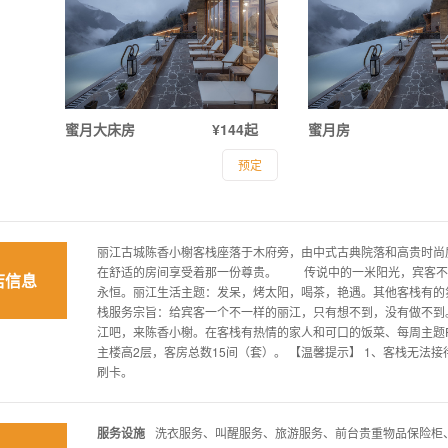
蜜月大床房
¥144起
蜜月房
预定
丽江古城陈香小榭客栈座落于木府旁，由中式古典院落和高贵时尚
在舒适的房间享受着那一份尊贵。 传说中的一米阳光，宾客不
店信息
永恒。丽江生活主题：发呆，烤太阳，喝茶，艳遇。其他客栈有的
栈服务宗旨：给宾客一个不一样的丽江，只有想不到，没有做不到
江吧，来陈香小榭。在客栈有热情的家人和可口的饭菜、每周主题Pa
主楼高2层，客房总数15间（套）。 【温馨提示】 1、客栈无法接
刷卡。
服务设施
洗衣服务、叫醒服务、旅游服务、前台贵重物品保险柜