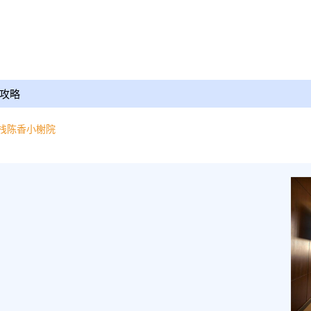
攻略
栈陈香小榭院