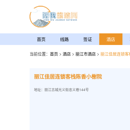
首页
线路
签证
酒店
当前位置：
首页
>
酒店
>
丽江市酒店
>
丽江佳居连锁客
丽江佳居连锁客栈陈香小榭院
地址：丽江古城光义街忠义巷144号