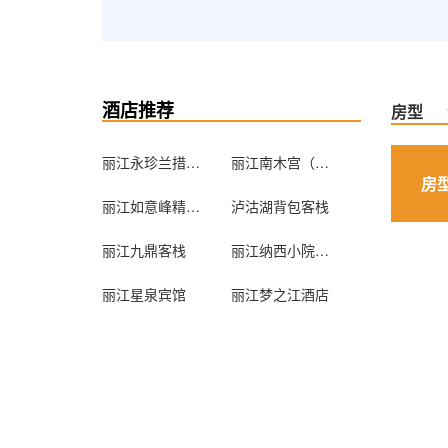
酒店推荐
房型
丽江永珍兰措摩梭文化传承精品客栈
丽江南木宫（木府家院高级私人精品客栈）
房
丽江如意峰精品客栈
泸沽湖背包客栈
丽江九鼎客栈
丽江纳西小院青年旅舍
丽江星泉宾馆
丽江梦之江酒店