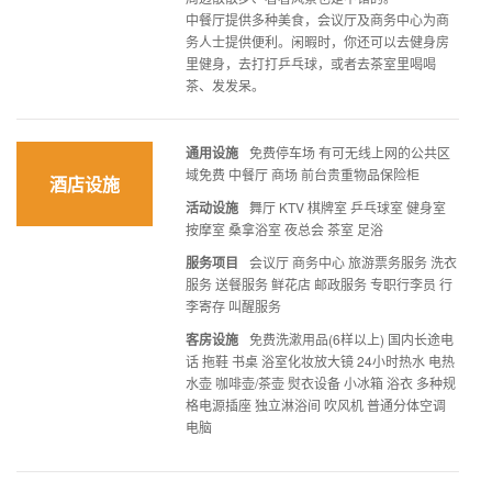
中餐厅提供多种美食，会议厅及商务中心为商
务人士提供便利。闲暇时，你还可以去健身房
里健身，去打打乒乓球，或者去茶室里喝喝
茶、发发呆。
通用设施
免费停车场 有可无线上网的公共区
域免费 中餐厅 商场 前台贵重物品保险柜
酒店设施
活动设施
舞厅 KTV 棋牌室 乒乓球室 健身室
按摩室 桑拿浴室 夜总会 茶室 足浴
服务项目
会议厅 商务中心 旅游票务服务 洗衣
服务 送餐服务 鲜花店 邮政服务 专职行李员 行
李寄存 叫醒服务
客房设施
免费洗漱用品(6样以上) 国内长途电
话 拖鞋 书桌 浴室化妆放大镜 24小时热水 电热
水壶 咖啡壶/茶壶 熨衣设备 小冰箱 浴衣 多种规
格电源插座 独立淋浴间 吹风机 普通分体空调
电脑