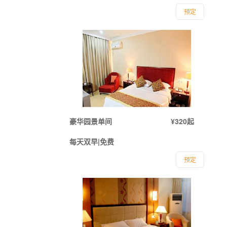
预定
豪华园景单间
¥320起
每天双早|免费
预定