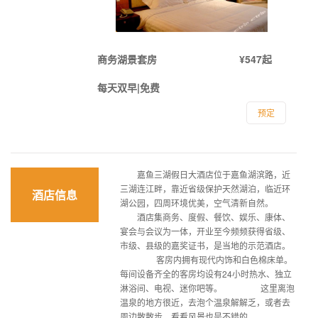
商务湖景套房
¥547起
每天双早|免费
预定
嘉鱼三湖假日大酒店位于嘉鱼湖滨路，近
三湖连江畔，靠近省级保护天然湖泊，临近环
酒店信息
湖公园，四周环境优美，空气清新自然。
酒店集商务、度假、餐饮、娱乐、康体、
宴会与会议为一体，开业至今频频获得省级、
市级、县级的嘉奖证书，是当地的示范酒店。
客房内拥有现代内饰和白色棉床单。
每间设备齐全的客房均设有24小时热水、独立
淋浴间、电视、迷你吧等。 这里离泡
温泉的地方很近，去泡个温泉解解乏，或者去
周边散散步、看看风景也是不错的。