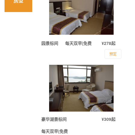
房型
园景标间
每天双早|免费
¥278起
预定
豪华湖景标间
¥309起
每天双早|免费