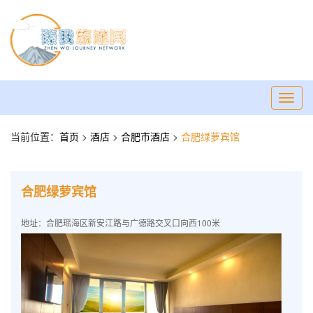
Toggl
navig
当前位置：
首页
>
酒店
>
合肥市酒店
>
合肥绿萝宾馆
合肥绿萝宾馆
地址：合肥瑶海区新安江路与广德路交叉口向西100米