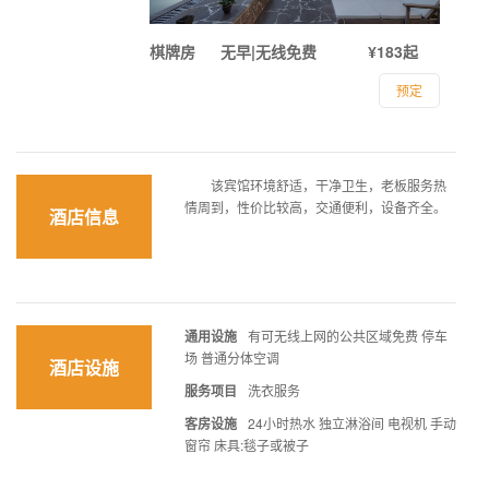
棋牌房
无早|无线免费
¥183起
预定
该宾馆环境舒适，干净卫生，老板服务热
情周到，性价比较高，交通便利，设备齐全。
酒店信息
通用设施
有可无线上网的公共区域免费 停车
场 普通分体空调
酒店设施
服务项目
洗衣服务
客房设施
24小时热水 独立淋浴间 电视机 手动
窗帘 床具:毯子或被子