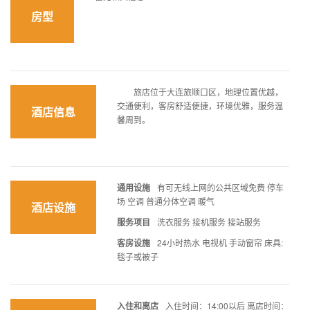
房型
旅店位于大连旅顺口区，地理位置优越，
交通便利，客房舒适便捷，环境优雅，服务温
酒店信息
馨周到。
通用设施
有可无线上网的公共区域免费 停车
场 空调 普通分体空调 暖气
酒店设施
服务项目
洗衣服务 接机服务 接站服务
客房设施
24小时热水 电视机 手动窗帘 床具:
毯子或被子
入住和离店
入住时间：14:00以后 离店时间：