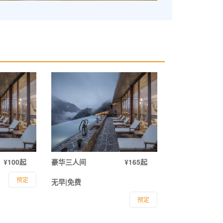
¥100起
豪华三人间
¥165起
预定
无早|免费
预定