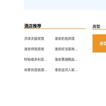
酒店推荐
房型
洪泽天宸宾馆
淮安机电宾馆
房
淮安师苑宾馆
淮安好当家商务宾馆
盱眙维多利亚假日酒店
淮安萧湖精品酒店
尚客优连锁酒店(盱眙汽车站店)
淮安运河人家宾馆