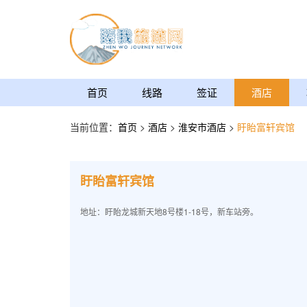
首页
线路
签证
酒店
当前位置：
首页
>
酒店
>
淮安市酒店
>
盱眙富轩宾馆
盱眙富轩宾馆
地址：盱眙龙城新天地8号楼1-18号，新车站旁。