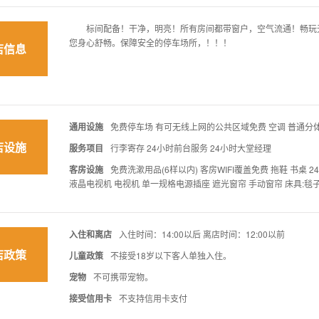
标间配备！干净，明亮！所有房间都带窗户，空气流通！畅玩无
您身心舒畅。保障安全的停车场所，！！！
店信息
通用设施
免费停车场 有可无线上网的公共区域免费 空调 普通分
店设施
服务项目
行李寄存 24小时前台服务 24小时大堂经理
客房设施
免费洗漱用品(6样以内) 客房WIFI覆盖免费 拖鞋 书桌
液晶电视机 电视机 单一规格电源插座 遮光窗帘 手动窗帘 床具:毯子
入住和离店
入住时间：14:00以后 离店时间：12:00以前
店政策
儿童政策
不接受18岁以下客人单独入住。
宠物
不可携带宠物。
接受信用卡
不支持信用卡支付