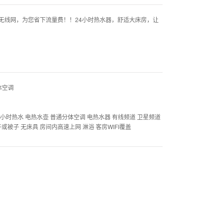
线网，为您省下流量费！！24小时热水器，舒适大床房，让
体空调
 24小时热水 电热水壶 普通分体空调 电热水器 有线频道 卫星频道
或被子 无床具 房间内高速上网 淋浴 客房WIFI覆盖