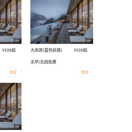
¥226起
大床房(蓝色妖姬)
¥226起
无早|无线免费
预定
预定