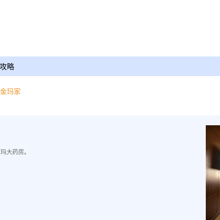
攻略
.金玛家
卓玛大药房。