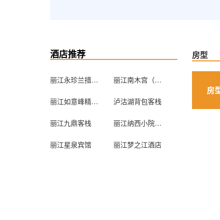
酒店推荐
房型
丽江永珍兰措摩梭文化传承精品客栈
丽江南木宫（木府家院高级私人精品客栈）
房
丽江如意峰精品客栈
泸沽湖背包客栈
丽江九鼎客栈
丽江纳西小院青年旅舍
丽江星泉宾馆
丽江梦之江酒店