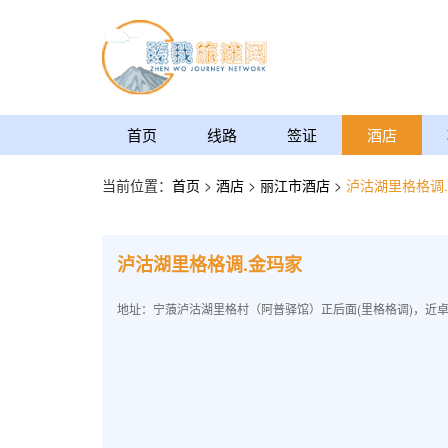
首页
线路
签证
酒店
当前位置：
首页
>
酒店
>
丽江市酒店
>
泸沽湖里格格调
泸沽湖里格格调.金玛家
地址：宁蒗泸沽湖里格村（阿普驿馆）正后面(里格格调)，近