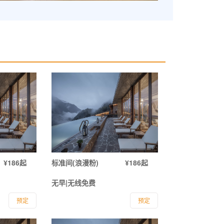
¥186起
标准间(浪漫粉)
¥186起
无早|无线免费
预定
预定