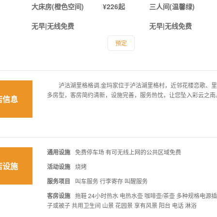
大床房(橙色空间)
¥226起
三人间(温馨绿)
无早|无线免费
无早|无线免费
预定
泸沽湖里格格调.金玛家位于泸沽湖里格村，近邻花楼恋歌、里
多房型，客房简约清新，设施完善，服务热忱，让您坠入彩云之南
店信息
通用设施
免费停车场 有可无线上网的公共区域免费
店设施
活动设施
烧烤
服务项目
叫车服务 行李寄存 叫醒服务
客房设施
拖鞋 24小时热水 电热水壶 咖啡壶/茶壶 多种规格电源插
子或被子 共用卫生间 山景 花园景 享有风景 阳台 电话 淋浴