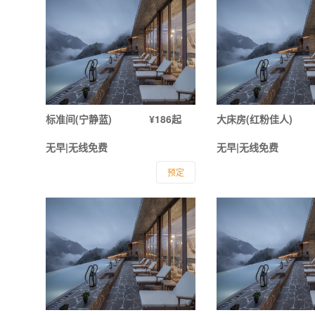
标准间(宁静蓝)
¥186起
大床房(红粉佳人)
无早|无线免费
无早|无线免费
预定