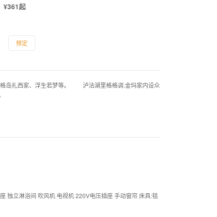
¥361起
预定
格岛扎西家、浮生若梦等。 泸沽湖里格格调.金玛家内设众
。
座 独立淋浴间 吹风机 电视机 220V电压插座 手动窗帘 床具:毯