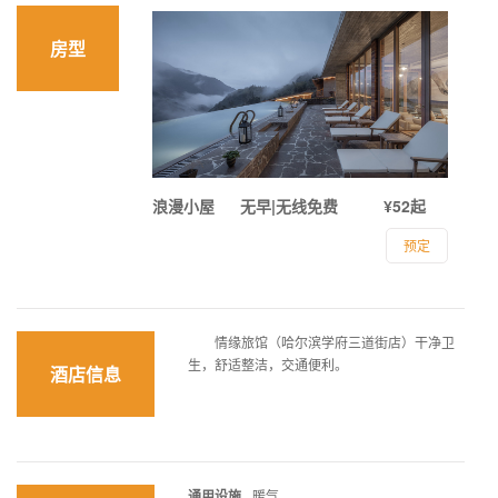
房型
浪漫小屋
无早|无线免费
¥52起
预定
情缘旅馆（哈尔滨学府三道街店）干净卫
生，舒适整洁，交通便利。
酒店信息
通用设施
暖气