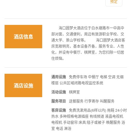
预定
海口圆梦大酒店位于白水塘路市一中高中
部对面，交通便利，周边有旅游职业学校、交
酒店信息
通大学、景山学校等。 海口圆梦大酒店客
房宽敞明亮，基本设备齐备，服务专业、人性
化，并设有中餐厅、棋牌室，为您扫除一切居
住烦恼。
通用设施
免费停车场 中餐厅 电梯 空调 无烟
楼层 公共区域闭路电视监控系统
酒店设施
活动设施
棋牌室
服务项目
送餐服务 行李寄存 叫醒服务
客房设施
免费洗漱用品(6样以内) 拖鞋 24小时
热水 多种规格电源插座 有线频道 液晶电视机
电视机 手动窗帘 床具:毯子或被子 唤醒服务 浴
室 电话 淋浴