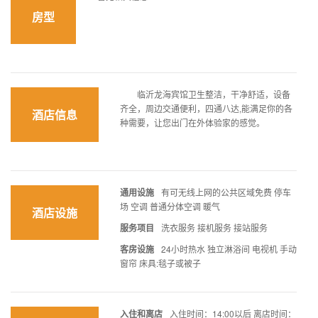
房型
临沂龙海宾馆卫生整洁，干净舒适，设备
齐全，周边交通便利，四通八达,能满足你的各
酒店信息
种需要，让您出门在外体验家的感觉。
通用设施
有可无线上网的公共区域免费 停车
场 空调 普通分体空调 暖气
酒店设施
服务项目
洗衣服务 接机服务 接站服务
客房设施
24小时热水 独立淋浴间 电视机 手动
窗帘 床具:毯子或被子
入住和离店
入住时间：14:00以后 离店时间：