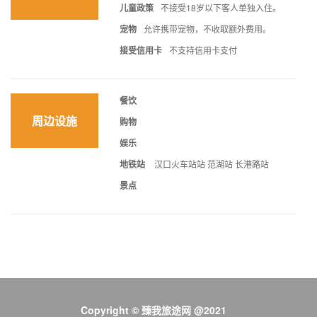
儿童政策
不接受18岁以下客人单独入住。
宠物
允许携带宠物，不收取额外费用。
接受信用卡
不支持信用卡支付
餐饮
周边设施
购物
娱乐
地铁站
汉口火车站站 范湖站 长港路站
景点
Copyright © 臻我旅途网 @2021