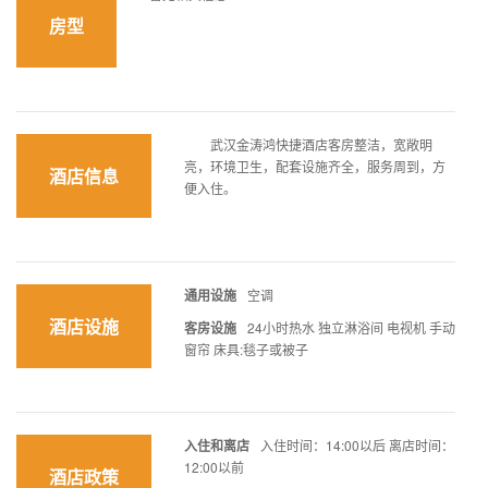
房型
武汉金涛鸿快捷酒店客房整洁，宽敞明
亮，环境卫生，配套设施齐全，服务周到，方
酒店信息
便入住。
通用设施
空调
酒店设施
客房设施
24小时热水 独立淋浴间 电视机 手动
窗帘 床具:毯子或被子
入住和离店
入住时间：14:00以后 离店时间：
12:00以前
酒店政策