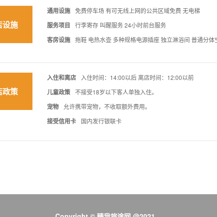
通用设施
免费停车场 有可无线上网的公共区域免费 无电梯
店设施
服务项目
行李寄存 叫醒服务 24小时前台服务
客房设施
拖鞋 电热水壶 多种规格电源插座 独立淋浴间 普通分体空
入住和离店
入住时间：14:00以后 离店时间：12:00以前
店政策
儿童政策
不接受18岁以下客人单独入住。
宠物
允许携带宠物，不收取额外费用。
接受信用卡
国内发行银联卡
Copyright © 臻我旅途网 @2021