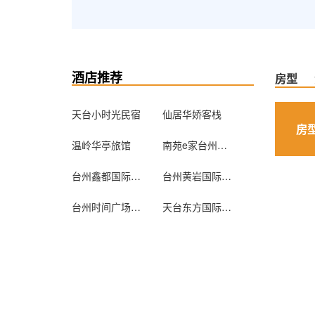
酒店推荐
房型
天台小时光民宿
仙居华娇客栈
房
温岭华亭旅馆
南苑e家台州路桥店
台州鑫都国际大酒店
台州黄岩国际大酒店
台州时间广场酒店
天台东方国际大酒店