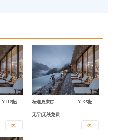
¥112起
标准双床房
¥125起
无早|无线免费
预定
预定