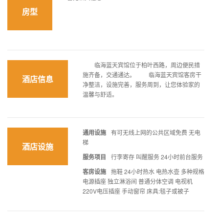
房型
临海蓝天宾馆位于柏叶西路，周边便民措
施齐备，交通通达。 临海蓝天宾馆客房干
酒店信息
净整洁，设施完善，服务周到，让您体验家的
温馨与舒适。
通用设施
有可无线上网的公共区域免费 无电
梯
酒店设施
服务项目
行李寄存 叫醒服务 24小时前台服务
客房设施
拖鞋 24小时热水 电热水壶 多种规格
电源插座 独立淋浴间 普通分体空调 电视机
220V电压插座 手动窗帘 床具:毯子或被子