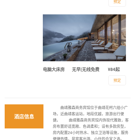
预定
电脑大床房
无早|无线免费
¥84起
预定
曲靖雅森商务宾馆位于曲靖花柯六组小广
场，近曲靖客运站，地段优越，旅游出行便
酒店信息
捷。 曲靖雅森商务宾馆内饰现代雅致，客
房布置舒适宽敞、色调柔和；设有多款房型，
房内配置24小时热水、独立卫浴等设施，服务
便捷热情，是宾客出游、小住的合宜之选。